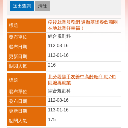
載
專
區
疫後就業服務網 遍撒基隆餐飲商圈
其
在地就業好幸福！
他
綜合規劃科
112-08-16
網
回
站
首
113-01-16
導
頁
覽
216
English
民
北分署攜手友善中高齡廠商 助7旬
意
阿嬤再就業
信
箱
綜合規劃科
112-08-16
常
雙
見
語
113-01-16
問
詞
答
彙
175