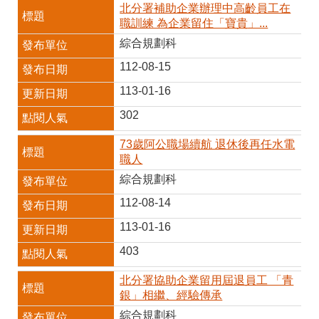
RSS
北分署補助企業辦理中高齡員工在
職訓練 為企業留住「寶貴」...
隱
政
綜合規劃科
私
府
權
網
112-08-15
及
站
安
資
113-01-16
全
料
302
政
開
策
放
宣
73歲阿公職場續航 退休後再任水電
告
職人
綜合規劃科
聯
絡
112-08-14
資
訊
113-01-16
403
北分署協助企業留用屆退員工 「青
銀」相繼、經驗傳承
綜合規劃科