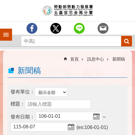
跳到主要內容區塊
訊
息
中
心
手機側欄
分
署
簡
介
首頁
訊息中心
新聞稿
業
新聞稿
務
專
區
發布單位：
為
標題：
民
服
發布日期：
～
務
(ex:106-01-01)
下