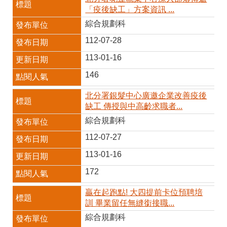
「疫後缺工」方案資訊 ...
綜合規劃科
112-07-28
113-01-16
146
北分署銀髮中心廣邀企業改善疫後
缺工 傳授與中高齡求職者...
綜合規劃科
112-07-27
113-01-16
172
贏在起跑點! 大四提前卡位預聘培
訓 畢業留任無縫銜接職...
綜合規劃科