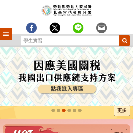
跳到主要內容區塊
訊
息
中
心
手機側欄
分
署
簡
介
業
務
專
區
為
民
服
更多
務
下