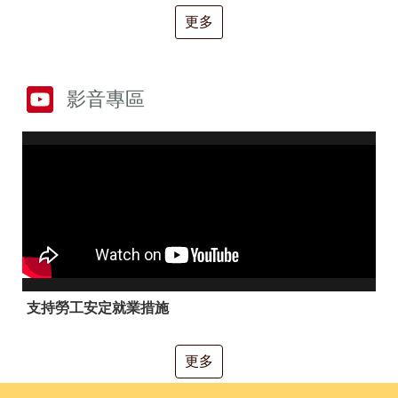
RSS
更多
隱
政
私
府
權
網
及
站
影音專區
安
資
全
料
政
開
策
放
宣
告
聯
絡
資
訊
支持勞工安定就業措施
更多