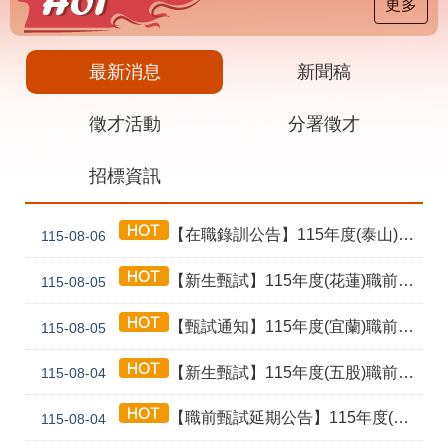
載
更多
專
區
最新消息
新聞稿
其
他
徵才活動
分署徵才
網
回
招標資訊
站
首
導
頁
覽
【在職錄訓公告】115年度(泰山) 工業4.0基礎第1期錄訓名單公告暨新生報到通知單
115-08-06
English
民
意
【新生甄試】115年度(花蓮)職前訓練「寶玉石金工首飾製作班第02期」新生甄試通知單暨注意事項
115-08-05
信
箱
【甄試通知】115年度(宜蘭)職前訓練「造園景觀園藝栽培與施作班第2期」甄試通知單暨注意事項
115-08-05
常
雙
【新生甄試】115年度(五股)職前訓練「室內裝修設計實務第2期」新生甄試通知單暨注意事項
見
語
115-08-04
問
詞
答
彙
【職前甄試延期公告】115年度(花蓮)職前訓練「寶玉石金工首飾製作班第02期」報名延長至8/18及甄試、開訓、結訓相關期程公告
115-08-04