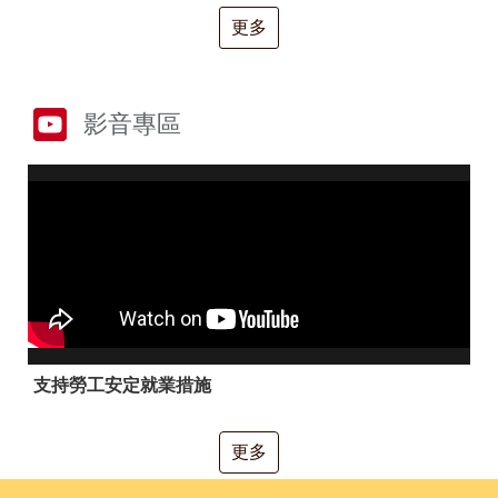
RSS
更多
隱
政
私
府
權
網
及
站
影音專區
安
資
全
料
政
開
策
放
宣
告
聯
絡
資
訊
支持勞工安定就業措施
更多