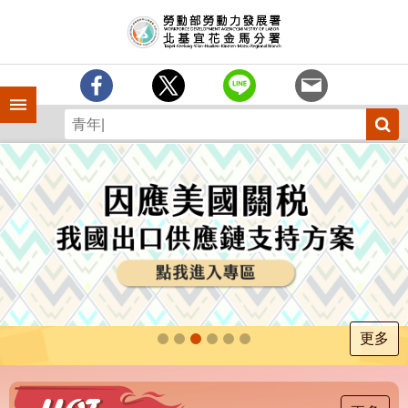
跳到主要內容區塊
訊
息
中
心
手機側欄
分
署
簡
介
業
務
專
區
為
民
服
更多
務
下