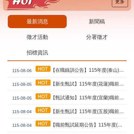
載
更多
專
區
最新消息
新聞稿
其
他
徵才活動
分署徵才
網
回
招標資訊
站
首
導
頁
覽
【在職錄訓公告】115年度(泰山) 工業4.0基礎第1期錄訓名單公告暨新生報到通知單
115-08-06
English
民
意
【新生甄試】115年度(花蓮)職前訓練「寶玉石金工首飾製作班第02期」新生甄試通知單暨注意事項
115-08-05
信
箱
【甄試通知】115年度(宜蘭)職前訓練「造園景觀園藝栽培與施作班第2期」甄試通知單暨注意事項
115-08-05
常
雙
【新生甄試】115年度(五股)職前訓練「室內裝修設計實務第2期」新生甄試通知單暨注意事項
見
語
115-08-04
問
詞
答
彙
【職前甄試延期公告】115年度(花蓮)職前訓練「寶玉石金工首飾製作班第02期」報名延長至8/18及甄試、開訓、結訓相關期程公告
115-08-04