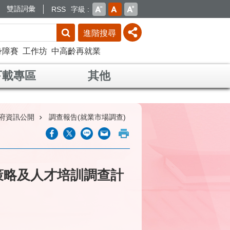
雙語詞彙
RSS
字級
進階搜尋
身障賽
工作坊
中高齡再就業
下載專區
其他
府資訊公開
調查報告(就業市場調查)
策略及人才培訓調查計