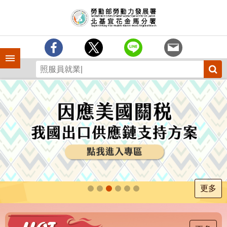
跳到主要內容區塊
訊
息
中
心
手機側欄
分
署
簡
介
業
務
專
區
為
民
服
更多
務
下