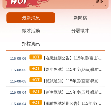
載
更多
專
區
最新消息
新聞稿
其
他
徵才活動
分署徵才
網
回
招標資訊
站
首
導
頁
覽
【在職錄訓公告】115年度(泰山) 工業4.0基礎第1期錄訓名單公告暨新生報到通知單
115-08-06
English
民
意
【新生甄試】115年度(花蓮)職前訓練「寶玉石金工首飾製作班第02期」新生甄試通知單暨注意事項
115-08-05
信
箱
【甄試通知】115年度(宜蘭)職前訓練「造園景觀園藝栽培與施作班第2期」甄試通知單暨注意事項
115-08-05
常
雙
【新生甄試】115年度(五股)職前訓練「室內裝修設計實務第2期」新生甄試通知單暨注意事項
見
語
115-08-04
問
詞
答
彙
【職前甄試延期公告】115年度(花蓮)職前訓練「寶玉石金工首飾製作班第02期」報名延長至8/18及甄試、開訓、結訓相關期程公告
115-08-04