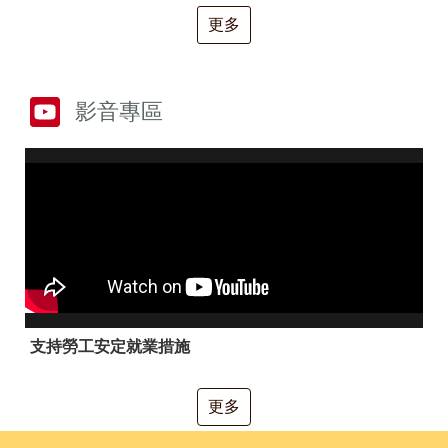
RSS
更多
隱
政
私
府
權
網
及
站
影音專區
安
資
全
料
政
開
策
放
宣
告
聯
絡
資
訊
支持勞工安定就業措施
更多