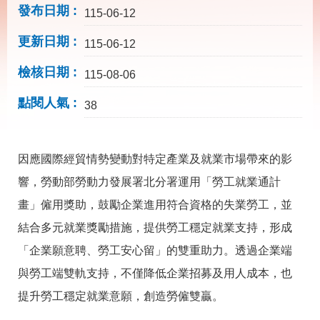
載
發布日期
115-06-12
專
區
更新日期
115-06-12
其
檢核日期
他
115-08-06
點閱人氣
38
網
回
站
首
導
頁
覽
因應國際經貿情勢變動對特定產業及就業市場帶來的影
響，勞動部勞動力發展署北分署運用「勞工就業通計
English
民
意
畫」僱用獎助，鼓勵企業進用符合資格的失業勞工，並
信
箱
結合多元就業獎勵措施，提供勞工穩定就業支持，形成
「企業願意聘、勞工安心留」的雙重助力。透過企業端
常
雙
見
語
與勞工端雙軌支持，不僅降低企業招募及用人成本，也
問
詞
答
彙
提升勞工穩定就業意願，創造勞僱雙贏。