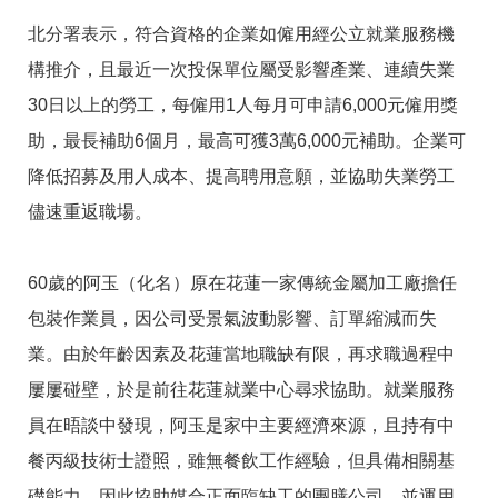
RSS
北分署表示，符合資格的企業如僱用經公立就業服務機
隱
政
構推介，且最近一次投保單位屬受影響產業、連續失業
私
府
權
網
30日以上的勞工，每僱用1人每月可申請6,000元僱用獎
及
站
安
資
助，最長補助6個月，最高可獲3萬6,000元補助。企業可
全
料
降低招募及用人成本、提高聘用意願，並協助失業勞工
政
開
策
放
儘速重返職場。
宣
告
60歲的阿玉（化名）原在花蓮一家傳統金屬加工廠擔任
聯
絡
包裝作業員，因公司受景氣波動影響、訂單縮減而失
資
訊
業。由於年齡因素及花蓮當地職缺有限，再求職過程中
屢屢碰壁，於是前往花蓮就業中心尋求協助。就業服務
員在晤談中發現，阿玉是家中主要經濟來源，且持有中
餐丙級技術士證照，雖無餐飲工作經驗，但具備相關基
礎能力，因此協助媒合正面臨缺工的團膳公司，並運用