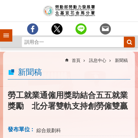
跳到主要內容區塊
訊
息
中
心
手機側欄
分
署
簡
介
首頁
訊息中心
新聞稿
業
新聞稿
務
專
區
勞工就業通僱用獎助結合五五就業
為
獎勵 北分署雙軌支持創勞僱雙贏
民
服
務
發布單位
綜合規劃科
下