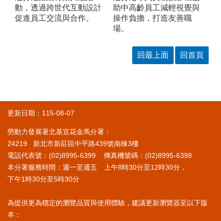
動，透過跨世代互動設計
助中高齡員工減輕視覺與
促進員工交流與合作。
操作負擔，打造友善職
場。
回最上面
回首頁
更新日期：115-08-07
勞動力發展署北基宜花金馬分署：
24219 新北市新莊區中平路439號南棟3樓
電話代表號：(02)8995-6399 傳真機號碼：(02)8995-6398
本分署服務時間：週一至週五 上午8時30分至12時30分，
下午1時30分至5時30分
為提供更為穩定的瀏覽品質與使用體驗，建議更新瀏覽器至以下版
本：