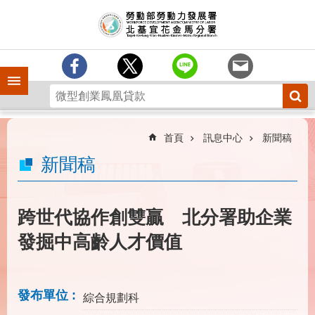
跳到主要內容區塊
訊
息
中
心
手機側欄
分
署
簡
介
首頁
訊息中心
新聞稿
業
新聞稿
務
專
區
跨世代協作創雙贏 北分署助企業
為
發掘中高齡人才價值
民
服
務
發布單位
綜合規劃科
下