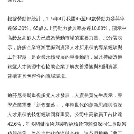
RSS
隱
政
根據勞動部統計，115年4月我國45至64歲勞動力參與率
私
府
權
網
達69.30%，65歲以上勞動力參與率亦達10.88%，顯示中
及
站
安
資
高齡及高齡人力已成為勞動市場的重要力量。北分署表
全
料
示，許多企業逐漸意識到資深人才所累積的專業經驗與
政
開
策
放
工作智慧，是企業永續發展的重要動能，因此持續透過
宣
告
銀髮人才資源中心協助企業了解友善措施與相關資源，
建構更具包容性的職場環境。
聯
絡
資
訊
迪芬尼長期重視多元人才發展，人資長黃先生表示，聲
學產業需要「新舊並蓄」，年輕世代的創新思維與資深
人才累積的技術經驗同樣重要。公司中高齡員工占比達
42.6%，許多關鍵技術與製程經驗皆仰賴資深同仁長期累
積與傳承。為促進世代交流與合作，迪芬尼推動「夢工