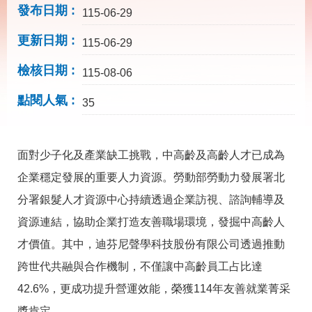
載
發布日期
115-06-29
專
區
更新日期
115-06-29
其
檢核日期
他
115-08-06
點閱人氣
35
網
回
站
首
導
頁
覽
面對少子化及產業缺工挑戰，中高齡及高齡人才已成為
企業穩定發展的重要人力資源。勞動部勞動力發展署北
English
民
意
分署銀髮人才資源中心持續透過企業訪視、諮詢輔導及
信
箱
資源連結，協助企業打造友善職場環境，發掘中高齡人
才價值。其中，迪芬尼聲學科技股份有限公司透過推動
常
雙
見
語
跨世代共融與合作機制，不僅讓中高齡員工占比達
問
詞
答
彙
42.6%，更成功提升營運效能，榮獲114年友善就業菁采
獎肯定。