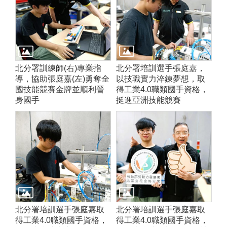
北分署訓練師(右)專業指
北分署培訓選手張庭嘉，
導，協助張庭嘉(左)勇奪全
以技職實力淬鍊夢想，取
國技能競賽金牌並順利晉
得工業4.0職類國手資格，
身國手
挺進亞洲技能競賽
北分署培訓選手張庭嘉取
北分署培訓選手張庭嘉取
得工業4.0職類國手資格，
得工業4.0職類國手資格，