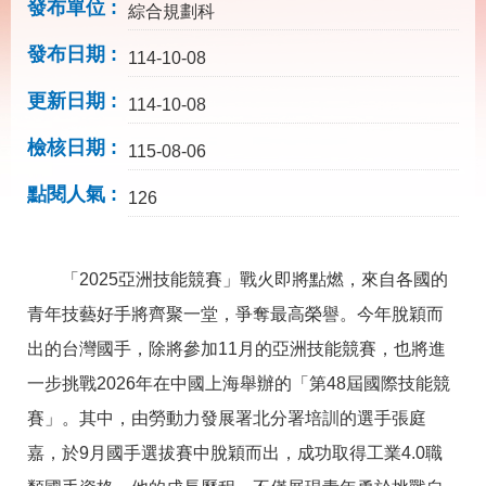
載
發布單位
綜合規劃科
專
區
發布日期
114-10-08
其
更新日期
114-10-08
他
檢核日期
115-08-06
網
回
點閱人氣
站
首
126
導
頁
覽
「2025亞洲技能競賽」戰火即將點燃，來自各國的
English
民
意
青年技藝好手將齊聚一堂，爭奪最高榮譽。今年脫穎而
信
箱
出的台灣國手，除將參加11月的亞洲技能競賽，也將進
一步挑戰2026年在中國上海舉辦的「第48屆國際技能競
常
雙
見
語
賽」。其中，由勞動力發展署北分署培訓的選手張庭
問
詞
答
彙
嘉，於9月國手選拔賽中脫穎而出，成功取得工業4.0職