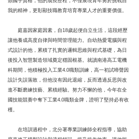
類國手資格，他的成長歷程，不僅展現青年勇於挑戰自
RSS
我的精神，更彰顯技職教育培育專業人才的重要價值。
隱
政
私
府
權
網
庭嘉因家庭因素，自18歲起便自立生活，這段經歷
及
站
安
資
讓他養成高度自律與時間管理能力。自幼熱愛電腦與程
全
料
式設計的他，累積了扎實的邏輯思維與程式基礎，為日
政
開
策
放
後投入智慧製造領域奠定穩固根基。就讀南港高工電機
宣
告
科期間，他積極投入工業4.0職類訓練，高一初試啼聲因
設計失誤落敗，但他沒有因此退縮，反而透過反思與改
聯
絡
進不斷磨練技藝、累積經驗。努力不懈的他，今年在全
資
訊
國技能競賽中奪下工業4.0職類金牌，證明了堅持必有收
穫。
在培訓過程中，北分署專業訓練師全程指導，協助