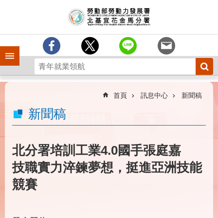
跳到主要內容區塊
訊
息
中
心
手機側欄
分
署
簡
介
首頁
訊息中心
新聞稿
業
新聞稿
務
專
區
北分署培訓工業4.0國手張庭嘉
為
技職實力淬鍊夢想，挺進亞洲技能
民
服
競賽
務
下