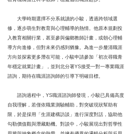
RSS
隱
政
大學時期選擇不分系就讀的小駿，透過跨領域選
私
府
權
網
修，逐步萌生對教育與心理輔導的熱情。他原本規劃投
及
站
安
資
入教育相關行業，甚至參與偏鄉教師計畫，或朝心理輔
全
料
導方向進修，但對未來仍感到猶豫。為進一步釐清職涯
政
開
策
放
方向並探索更多潛在可能，小駿申請參加「初次尋職青
宣
告
年穩定就業計畫」，並到北分署YS接受一對一專業職涯
諮詢，期待在職涯諮詢師的引導下明確目標。
聯
絡
資
訊
諮詢過程中，YS職涯諮詢師發現，小駿已具備高度
自我理解，若僅依職業測驗輔助，對突破現狀幫助有
限，於是採用「生涯建構訪談」進行深度對話，協助他
勾勒價值觀與潛藏動機。對談中，小駿展現出對哲學性
思辨與抽象概念的熱愛，並擁有優異的邏輯分析與反思