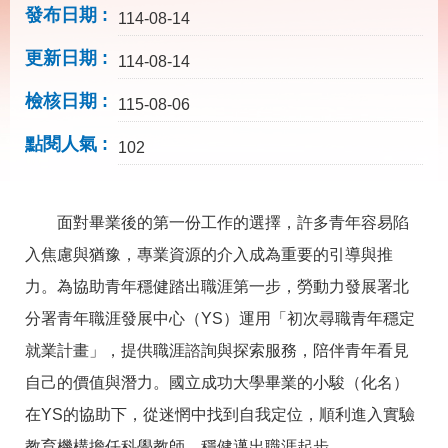
載
發布日期
114-08-14
專
區
更新日期
114-08-14
其
檢核日期
他
115-08-06
點閱人氣
102
網
回
站
首
導
頁
覽
面對畢業後的第一份工作的選擇，許多青年容易陷
入焦慮與猶豫，專業資源的介入成為重要的引導與推
English
民
意
力。為協助青年穩健踏出職涯第一步，勞動力發展署北
信
箱
分署青年職涯發展中心（YS）運用「初次尋職青年穩定
就業計畫」，提供職涯諮詢與探索服務，陪伴青年看見
常
雙
見
語
自己的價值與潛力。國立成功大學畢業的小駿（化名）
問
詞
答
彙
在YS的協助下，從迷惘中找到自我定位，順利進入實驗
教育機構擔任科學教師，穩健邁出職涯起步。