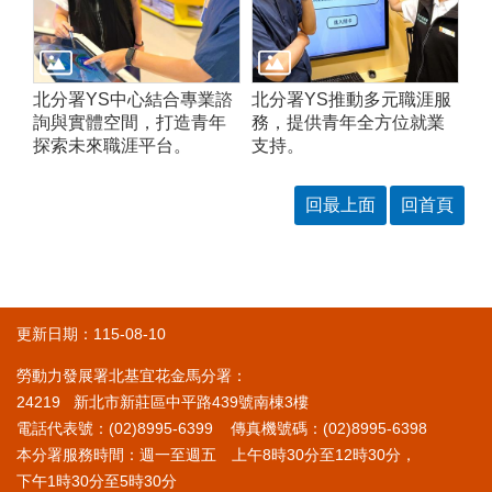
北分署YS中心結合專業諮
北分署YS推動多元職涯服
詢與實體空間，打造青年
務，提供青年全方位就業
探索未來職涯平台。
支持。
回最上面
回首頁
更新日期：115-08-10
勞動力發展署北基宜花金馬分署：
24219 新北市新莊區中平路439號南棟3樓
電話代表號：(02)8995-6399 傳真機號碼：(02)8995-6398
本分署服務時間：週一至週五 上午8時30分至12時30分，
下午1時30分至5時30分