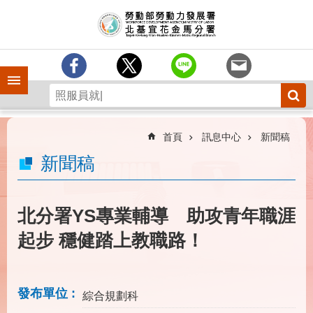
跳到主要內容區塊
訊
息
中
心
手機側欄
分
署
簡
介
首頁
訊息中心
新聞稿
業
新聞稿
務
專
區
北分署YS專業輔導 助攻青年職涯
為
起步 穩健踏上教職路！
民
服
務
發布單位
綜合規劃科
下