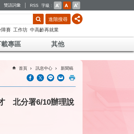
雙語詞彙
RSS
字級
進階搜尋
身障賽
工作坊
中高齡再就業
下載專區
其他
首頁
訊息中心
新聞稿
 北分署6/10辦理說