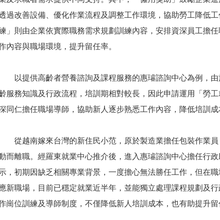
透過改善設備、優化作業流程及調整工作環境，協助勞工降低工
練」則由企業依實際職務需求規劃訓練內容，安排資深員工擔任
作內容與職場環境，提升留任率。
以提供高齡者營養諮詢及課程服務的惠璿諮詢中心為例，由
齡服務知識及行政流程，培訓期相對較長，因此申請運用「勞工
深同仁擔任職場導師，協助新人逐步熟悉工作內容，降低培訓成
從越南嫁來台灣的新住民小范，原於製造業擔任包裝作業員
動而離職。經羅東就業中心推介後，進入惠璿諮詢中心擔任行政
示，初期因缺乏相關專業背景，一度擔心無法勝任工作，但在職
應新職場，目前已穩定就業近半年，並能獨立處理課程規劃及行
作崗位訓練及導師制度，不僅降低新人培訓成本，也有助提升留