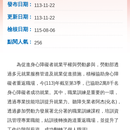
載
發布日期
113-11-22
專
區
更新日期
113-11-22
其
檢核日期
他
115-08-06
點閱人氣
256
網
回
站
首
導
頁
覽
為促進身心障礙者就業平權與勞動參與，勞動部透
過多元就業服務管道及就業促進措施，積極協助身心障
English
民
意
礙者重返職場，今(113)年截至第3季，已協助2萬8千名
信
箱
身心障礙者成功就業。其中，職業訓練是重要的一環，
透過專業技能培訓提升就業力。聽障失業者阿杰(化名)，
常
雙
見
語
透過參加勞動力發展署北分署的職業訓練課程，培訓資
問
詞
答
彙
訊管理專業職能，結訓後轉換跑道重返職場，並提升了
工作位階與薪資，成功翻轉了個人職涯!