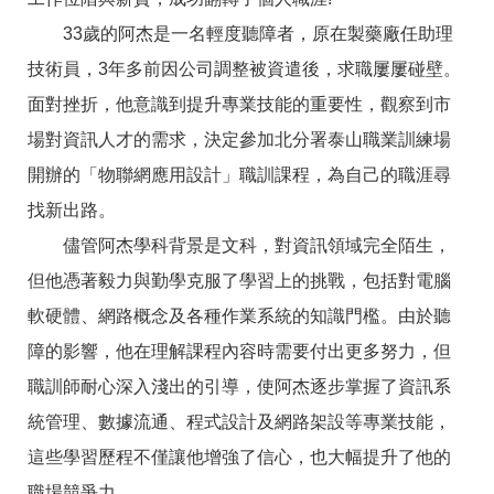
RSS
33歲的阿杰是一名輕度聽障者，原在製藥廠任助理
隱
政
技術員，3年多前因公司調整被資遣後，求職屢屢碰壁。
私
府
權
網
面對挫折，他意識到提升專業技能的重要性，觀察到市
及
站
安
資
場對資訊人才的需求，決定參加北分署泰山職業訓練場
全
料
開辦的「物聯網應用設計」職訓課程，為自己的職涯尋
政
開
策
放
找新出路。
宣
告
儘管阿杰學科背景是文科，對資訊領域完全陌生，
但他憑著毅力與勤學克服了學習上的挑戰，包括對電腦
聯
絡
軟硬體、網路概念及各種作業系統的知識門檻。由於聽
資
訊
障的影響，他在理解課程內容時需要付出更多努力，但
職訓師耐心深入淺出的引導，使阿杰逐步掌握了資訊系
統管理、數據流通、程式設計及網路架設等專業技能，
這些學習歷程不僅讓他增強了信心，也大幅提升了他的
職場競爭力。