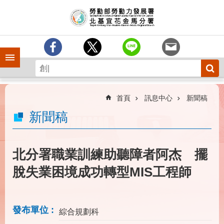
跳到主要內容區塊
訊
息
中
心
手機側欄
分
署
簡
介
首頁
訊息中心
新聞稿
業
新聞稿
務
專
區
北分署職業訓練助聽障者阿杰 擺
為
脫失業困境成功轉型MIS工程師
民
服
務
發布單位
綜合規劃科
下