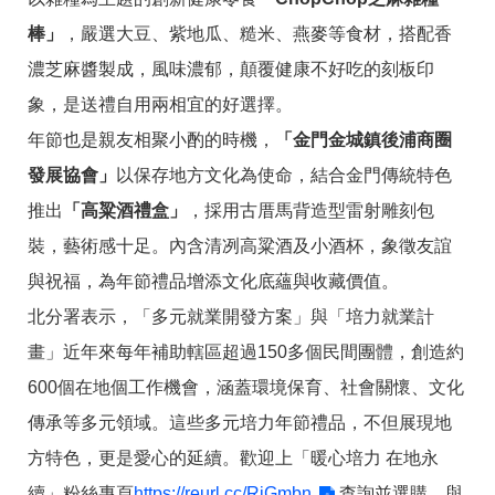
棒」
，嚴選大豆、紫地瓜、糙米、燕麥等食材，搭配香
濃芝麻醬製成，風味濃郁，顛覆健康不好吃的刻板印
象，是送禮自用兩相宜的好選擇。
年節也是親友相聚小酌的時機，
「金門金城鎮後浦商圈
發展協會」
以保存地方文化為使命，結合金門傳統特色
推出
「高粱酒禮盒」
，採用古厝馬背造型雷射雕刻包
裝，藝術感十足。內含清冽高粱酒及小酒杯，象徵友誼
與祝福，為年節禮品增添文化底蘊與收藏價值。
北分署表示，「多元就業開發方案」與「培力就業計
畫」近年來每年補助轄區超過150多個民間團體，創造約
600個在地個工作機會，涵蓋環境保育、社會關懷、文化
傳承等多元領域。這些多元培力年節禮品，不但展現地
方特色，更是愛心的延續。歡迎上「暖心培力 在地永
續」粉絲專頁
https://reurl.cc/RjGmbn
查詢並選購，與