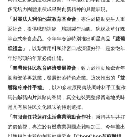
RSS
多元培力團體累積成果與創新精神的具體展現。
隱
政
「財團法人利伯他茲教育基金會」
專注於協助更生人重
私
府
權
網
返社會，提供職能訓練，培訓製作油飯、碗粿及草仔粿
及
站
安
資
等台式米食產品。今年年春節特別推出明星商品
「蘿蔔
全
料
糕禮盒」
，以紮實用料和綿密口感深獲好評，是象徵年
政
開
策
放
年好彩頭的年菜必備佳餚。
宣
告
「臺灣原住民教育經濟發展協會」
致力於推動原鄉青年
洄游部落再就業，發展部落特色產業。這次推出的
「雙
聯
絡
響豬冷凍伴手禮」
，以20多種原民傳統調味料手工製作
資
訊
馬告鹹豬肉片與豬肉香腸，真空包裝完整保留道地美味
是具有原住民文化風味的特別選擇。
「有限責任花蓮好生活農業勞動合作社」
秉持共生共好
的價值觀，專注於有機農業與國產雜糧加工。今年推出
以雜糧為主題的創新健康零食
「ChopChop芝麻雜糧