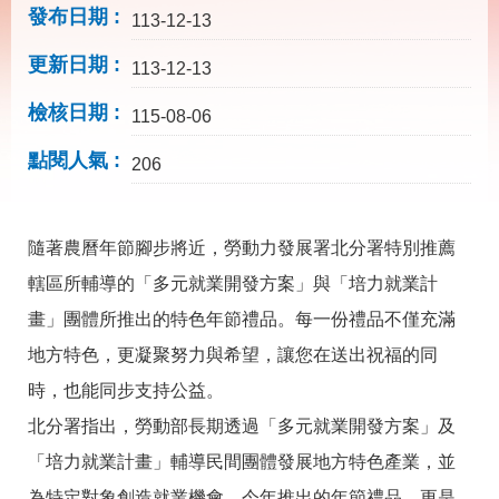
載
發布日期
113-12-13
專
區
更新日期
113-12-13
其
檢核日期
他
115-08-06
點閱人氣
206
網
回
站
首
導
頁
覽
隨著農曆年節腳步將近，勞動力發展署北分署特別推薦
轄區所輔導的「多元就業開發方案」與「培力就業計
English
民
意
畫」團體所推出的特色年節禮品。每一份禮品不僅充滿
信
箱
地方特色，更凝聚努力與希望，讓您在送出祝福的同
時，也能同步支持公益。
常
雙
見
語
北分署指出，勞動部長期透過「多元就業開發方案」及
問
詞
答
彙
「培力就業計畫」輔導民間團體發展地方特色產業，並
為特定對象創造就業機會。今年推出的年節禮品，更是