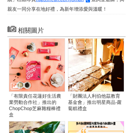
親友一同分享在地好禮，為新年增添愛與溫暖！
相關圖片
「有限責任花蓮好生活農
「財團法人利伯他茲教育
業勞動合作社」推出的
基金會」推出明星商品-蘿
ChopChop芝麻雜糧棒禮
蔔糕禮盒
盒