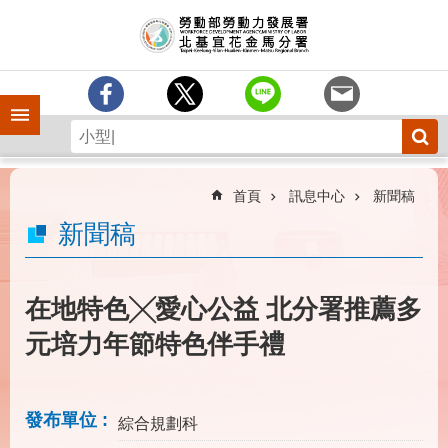
跳到主要內容區塊
訊
息
中
心
手機側欄
分
署
簡
介
首頁
訊息中心
新聞稿
業
新聞稿
務
專
區
在地特色╳愛心公益 北分署推薦多
為
元培力年節特色伴手禮
民
服
務
發布單位
綜合規劃科
下