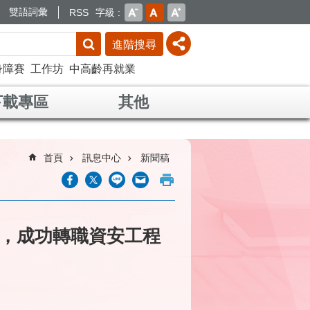
雙語詞彙
RSS
字級
進階搜尋
身障賽
工作坊
中高齡再就業
下載專區
其他
首頁
訊息中心
新聞稿
，成功轉職資安工程