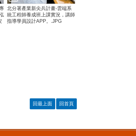
專
北分署產業新尖兵計畫-雲端系
泓
統工程師養成班上課實況，講師
安
指導學員設計APP。.JPG
回最上面
回首頁