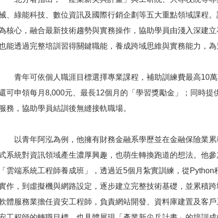
械、綠能科技、數位資訊及國際行銷企劃等五大重點領域課程。
為核心，融合最新技術趨勢與實務操作，協助學員由淺入深建立
也能透過完整培訓習得關鍵職能，養成跨域思維與實務能力，為
青年可依個人職涯目標選擇專業課程，補助訓練費最高10萬
還可申領每月8,000元、最長12個月的「學習獎勵金」；同時
服務，協助學員結訓後無縫接軌職場。
以青年阿泓為例，他擁有財務金融系學歷並在金融保險業累積
式系統對資訊領域產生濃厚興趣，也萌生轉換跑道的想法。他參
「雲端系統工程師養成班」，透過近5個月紮實訓練，從Python程
實作，到虛擬機與網路設定，逐步建立完整技術基礎，並累積跨
軟體服務業擔任資安工程師，負責網站開發、資料庫建置及客戶
安工程師的轉職目標，也具體展現「產業新尖兵計畫」的培訓成