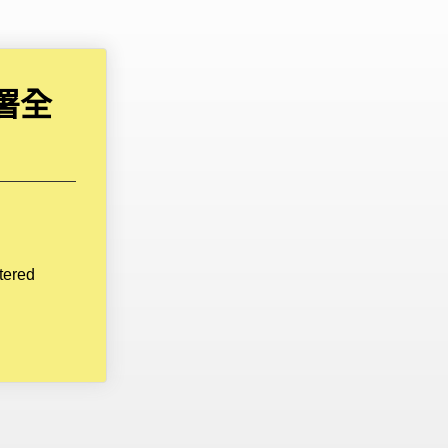
署全
tered