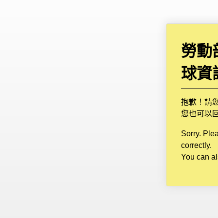
勞動
球資
抱歉！請
您也可以
Sorry. Ple
correctly.
You can al