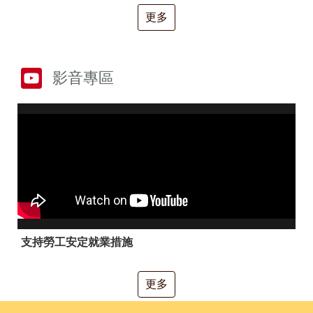
RSS
更多
隱
政
私
府
權
網
及
站
影音專區
安
資
全
料
政
開
策
放
宣
告
聯
絡
資
訊
支持勞工安定就業措施
更多