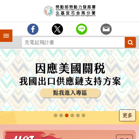
跳到主要內容區塊
訊
息
中
心
手機側欄
分
署
簡
介
業
務
專
區
為
民
服
更多
務
下