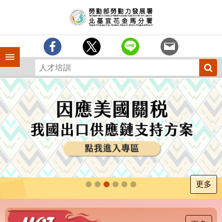
跳到主要內容區塊
訊
息
中
心
手機側欄
分
署
簡
介
業
務
專
區
為
民
服
更多
務
下