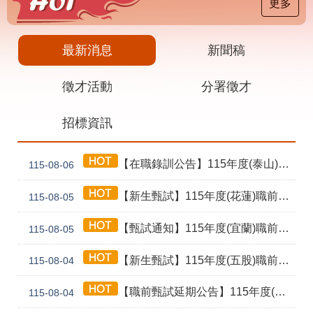
載
更多
專
區
最新消息
新聞稿
其
他
徵才活動
分署徵才
網
回
招標資訊
站
首
導
頁
覽
【在職錄訓公告】115年度(泰山) 工業4.0基礎第1期錄訓名單公告暨新生報到通知單
115-08-06
English
民
意
【新生甄試】115年度(花蓮)職前訓練「寶玉石金工首飾製作班第02期」新生甄試通知單暨注意事項
115-08-05
信
箱
【甄試通知】115年度(宜蘭)職前訓練「造園景觀園藝栽培與施作班第2期」甄試通知單暨注意事項
115-08-05
常
雙
【新生甄試】115年度(五股)職前訓練「室內裝修設計實務第2期」新生甄試通知單暨注意事項
見
語
115-08-04
問
詞
答
彙
【職前甄試延期公告】115年度(花蓮)職前訓練「寶玉石金工首飾製作班第02期」報名延長至8/18及甄試、開訓、結訓相關期程公告
115-08-04