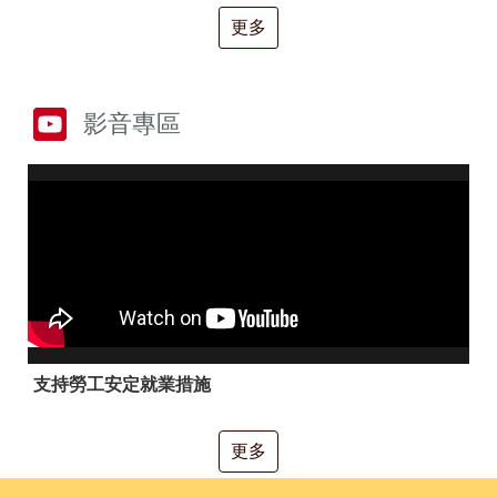
RSS
更多
隱
政
私
府
權
網
及
站
影音專區
安
資
全
料
政
開
策
放
宣
告
聯
絡
資
訊
支持勞工安定就業措施
更多