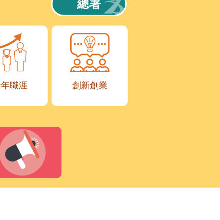
總署
青年職涯
創新創業