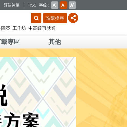
雙語詞彙
RSS
字級
進階搜尋
身障賽
工作坊
中高齡再就業
下載專區
其他