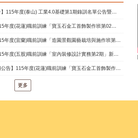
15年度(泰山) 工業4.0基礎第1期錄訓名單公告暨新生報到通知單
度(花蓮)職前訓練「寶玉石金工首飾製作班第02期」新生甄試通知單暨注意事項
度(宜蘭)職前訓練「造園景觀園藝栽培與施作班第2期」甄試通知單暨注意事項
度(五股)職前訓練「室內裝修設計實務第2期」新生甄試通知單暨注意事項
度(花蓮)職前訓練「寶玉石金工首飾製作班第02期」報名延長至8/18及甄試、開訓、結訓相關期程公告
更多