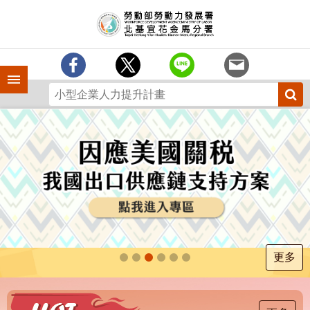
跳到主要內容區塊
訊
息
中
心
手機側欄
分
署
簡
介
業
務
專
區
為
民
服
更多
務
下