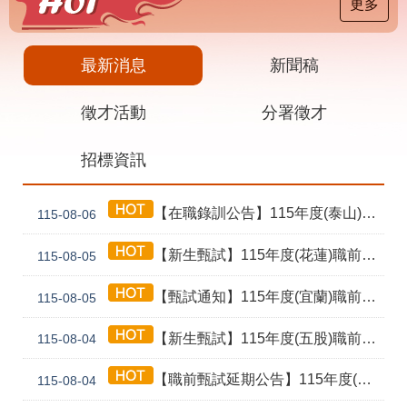
載
更多
專
區
最新消息
新聞稿
其
他
徵才活動
分署徵才
網
回
招標資訊
站
首
導
頁
覽
【在職錄訓公告】115年度(泰山) 工業4.0基礎第1期錄訓名單公告暨新生報到通知單
115-08-06
English
民
意
【新生甄試】115年度(花蓮)職前訓練「寶玉石金工首飾製作班第02期」新生甄試通知單暨注意事項
115-08-05
信
箱
【甄試通知】115年度(宜蘭)職前訓練「造園景觀園藝栽培與施作班第2期」甄試通知單暨注意事項
115-08-05
常
雙
【新生甄試】115年度(五股)職前訓練「室內裝修設計實務第2期」新生甄試通知單暨注意事項
見
語
115-08-04
問
詞
答
彙
【職前甄試延期公告】115年度(花蓮)職前訓練「寶玉石金工首飾製作班第02期」報名延長至8/18及甄試、開訓、結訓相關期程公告
115-08-04