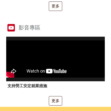
RSS
更多
隱
政
私
府
權
網
及
站
影音專區
安
資
全
料
政
開
策
放
宣
告
聯
絡
資
訊
支持勞工安定就業措施
更多