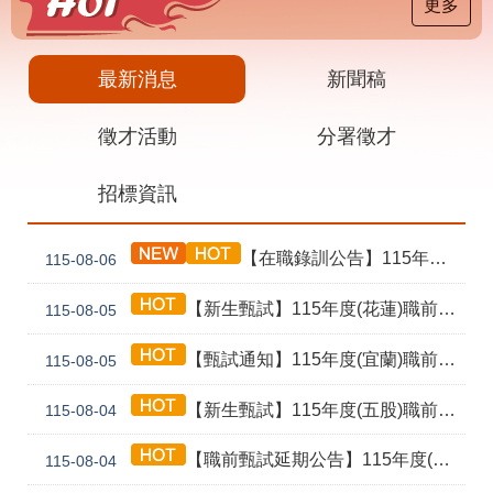
載
更多
專
區
最新消息
新聞稿
其
他
徵才活動
分署徵才
網
回
招標資訊
站
首
導
頁
覽
【在職錄訓公告】115年度(泰山) 工業4.0基礎第1期錄訓名單公告暨新生報到通知單
115-08-06
English
民
意
【新生甄試】115年度(花蓮)職前訓練「寶玉石金工首飾製作班第02期」新生甄試通知單暨注意事項
115-08-05
信
箱
【甄試通知】115年度(宜蘭)職前訓練「造園景觀園藝栽培與施作班第2期」甄試通知單暨注意事項
115-08-05
常
雙
【新生甄試】115年度(五股)職前訓練「室內裝修設計實務第2期」新生甄試通知單暨注意事項
見
語
115-08-04
問
詞
答
彙
【職前甄試延期公告】115年度(花蓮)職前訓練「寶玉石金工首飾製作班第02期」報名延長至8/18及甄試、開訓、結訓相關期程公告
115-08-04