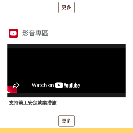
RSS
更多
隱
政
私
府
權
網
及
站
影音專區
安
資
全
料
政
開
策
放
宣
告
聯
絡
資
訊
支持勞工安定就業措施
更多