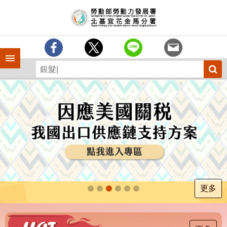
跳到主要內容區塊
訊
息
中
心
手機側欄
分
署
簡
介
業
務
專
區
為
民
服
更多
務
下