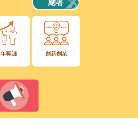
總署
青年職涯
創新創業