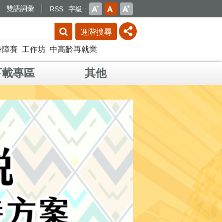
雙語詞彙
RSS
字級
進階搜尋
身障賽
工作坊
中高齡再就業
下載專區
其他