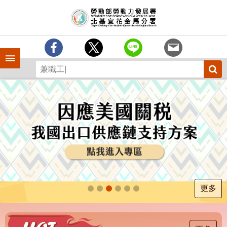
跳到主要內容區塊
訊
息
中
心
手機側欄
分
署
簡
介
業
務
專
區
為
民
服
更多
務
下