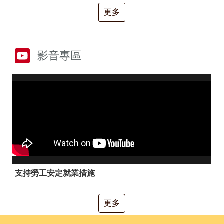
RSS
更多
隱
政
私
府
權
網
及
站
影音專區
安
資
全
料
政
開
策
放
宣
告
聯
絡
資
訊
支持勞工安定就業措施
更多