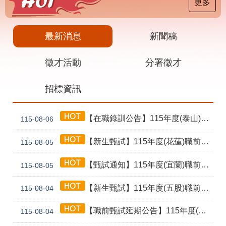
載
更多
專
區
最新消息
新聞稿
其
他
徵才活動
分署徵才
網
回
招標資訊
站
首
導
頁
覽
【在職錄訓公告】115年度(泰山) 工業4.0基礎第1期錄訓名單公告暨新生報到通知單
115-08-06
English
民
意
【新生甄試】115年度(花蓮)職前訓練「寶玉石金工首飾製作班第02期」新生甄試通知單暨注意事項
115-08-05
信
箱
【甄試通知】115年度(宜蘭)職前訓練「造園景觀園藝栽培與施作班第2期」甄試通知單暨注意事項
115-08-05
常
雙
【新生甄試】115年度(五股)職前訓練「室內裝修設計實務第2期」新生甄試通知單暨注意事項
見
語
115-08-04
問
詞
答
彙
【職前甄試延期公告】115年度(花蓮)職前訓練「寶玉石金工首飾製作班第02期」報名延長至8/18及甄試、開訓、結訓相關期程公告
115-08-04