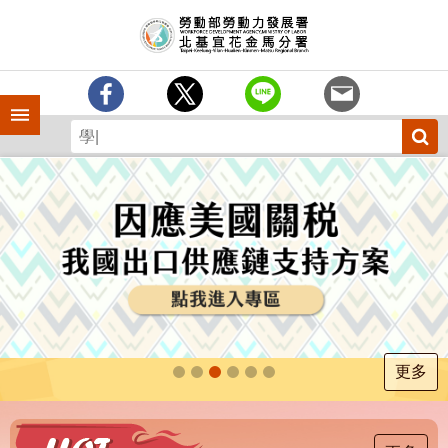
跳到主要內容區塊
訊
息
中
心
手機側欄
分
署
簡
介
業
務
專
區
為
民
服
更多
務
下