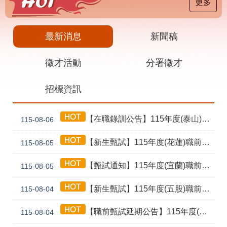
載
更多
專
區
最新消息
新聞稿
其
他
徵才活動
分署徵才
網
回
招標資訊
站
首
導
頁
覽
【在職錄訓公告】115年度(泰山) 工業4.0基礎第1期錄訓名單公告暨新生報到通知單
115-08-06
English
民
意
【新生甄試】115年度(花蓮)職前訓練「寶玉石金工首飾製作班第02期」新生甄試通知單暨注意事項
115-08-05
信
箱
【甄試通知】115年度(宜蘭)職前訓練「造園景觀園藝栽培與施作班第2期」甄試通知單暨注意事項
115-08-05
常
雙
【新生甄試】115年度(五股)職前訓練「室內裝修設計實務第2期」新生甄試通知單暨注意事項
見
語
115-08-04
問
詞
答
彙
【職前甄試延期公告】115年度(花蓮)職前訓練「寶玉石金工首飾製作班第02期」報名延長至8/18及甄試、開訓、結訓相關期程公告
115-08-04