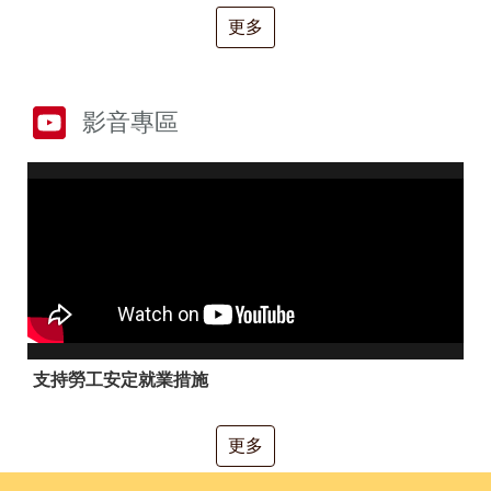
RSS
更多
隱
政
私
府
權
網
及
站
影音專區
安
資
全
料
政
開
策
放
宣
告
聯
絡
資
訊
支持勞工安定就業措施
更多