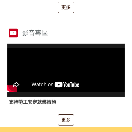
RSS
更多
隱
政
私
府
權
網
及
站
影音專區
安
資
全
料
政
開
策
放
宣
告
聯
絡
資
訊
支持勞工安定就業措施
更多