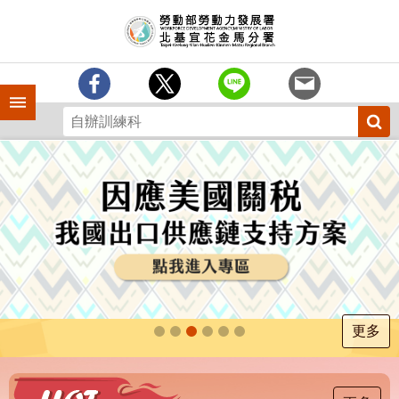
跳到主要內容區塊
訊
息
中
心
手機側欄
分
署
簡
介
業
務
專
區
為
民
服
更多
務
下