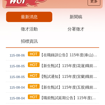
載
更多
專
區
最新消息
新聞稿
其
他
徵才活動
分署徵才
網
回
招標資訊
站
首
導
頁
覽
【在職錄訓公告】115年度(泰山) 工業4.0基礎第1期錄訓名單公告暨新生報到通知單
115-08-06
English
民
意
【新生甄試】115年度(花蓮)職前訓練「寶玉石金工首飾製作班第02期」新生甄試通知單暨注意事項
115-08-05
信
箱
【甄試通知】115年度(宜蘭)職前訓練「造園景觀園藝栽培與施作班第2期」甄試通知單暨注意事項
115-08-05
常
雙
【新生甄試】115年度(五股)職前訓練「室內裝修設計實務第2期」新生甄試通知單暨注意事項
見
語
115-08-04
問
詞
答
彙
【職前甄試延期公告】115年度(花蓮)職前訓練「寶玉石金工首飾製作班第02期」報名延長至8/18及甄試、開訓、結訓相關期程公告
115-08-04