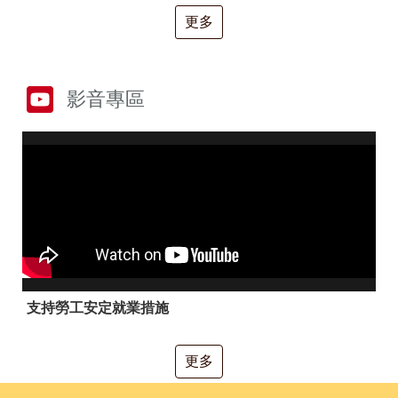
RSS
更多
隱
政
私
府
權
網
及
站
影音專區
安
資
全
料
政
開
策
放
宣
告
聯
絡
資
訊
支持勞工安定就業措施
更多