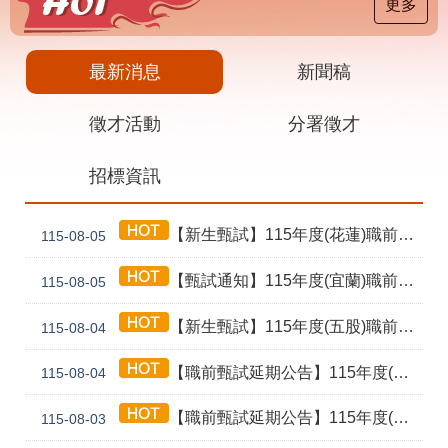
載
更多
專
區
最新消息
新聞稿
其
他
徵才活動
分署徵才
網
回
招標資訊
站
首
導
頁
覽
【新生甄試】115年度(花蓮)職前訓練「寶玉石金工首飾製作班第02期」新生甄試通知單暨注意事項
115-08-05
English
民
意
【甄試通知】115年度(宜蘭)職前訓練「造園景觀園藝栽培與施作班第2期」甄試通知單暨注意事項
115-08-05
信
箱
【新生甄試】115年度(五股)職前訓練「室內裝修設計實務第2期」新生甄試通知單暨注意事項
115-08-04
常
雙
【職前甄試延期公告】115年度(花蓮)職前訓練「寶玉石金工首飾製作班第02期」報名延長至8/18及甄試、開訓、結訓相關期程公告
見
語
115-08-04
問
詞
答
彙
【職前甄試延期公告】115年度(泰山)職前訓練「電腦輔助機械製圖與AI繪圖應用班第2期」報名延長至115/08/24及甄試期程延期公告
115-08-03