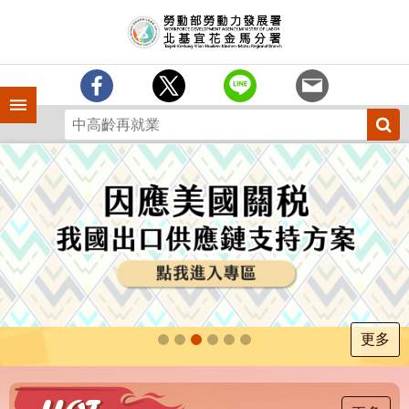
跳到主要內容區塊
訊
息
中
心
手機側欄
分
署
簡
介
業
務
專
區
為
民
服
更多
務
下