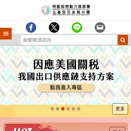
跳到主要內容區塊
訊
息
中
心
手機側欄
分
署
簡
介
業
務
專
區
為
民
服
更多
務
下