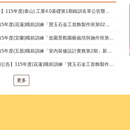
15年度(泰山) 工業4.0基礎第1期錄訓名單公告暨新生報到通知單
度(花蓮)職前訓練「寶玉石金工首飾製作班第02期」新生甄試通知單暨注意事項
度(宜蘭)職前訓練「造園景觀園藝栽培與施作班第2期」甄試通知單暨注意事項
度(五股)職前訓練「室內裝修設計實務第2期」新生甄試通知單暨注意事項
度(花蓮)職前訓練「寶玉石金工首飾製作班第02期」報名延長至8/18及甄試、開訓、結訓相關期程公告
更多