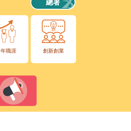
總署
青年職涯
創新創業