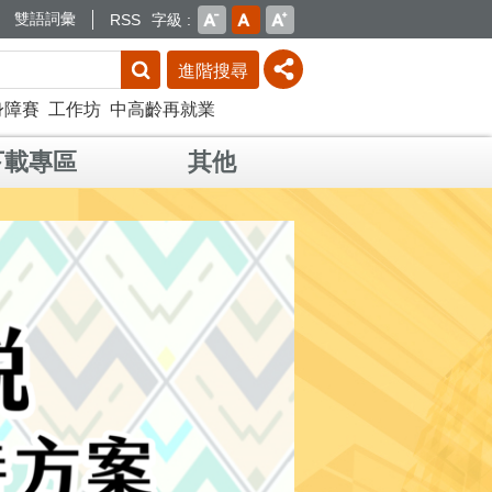
雙語詞彙
RSS
字級
進階搜尋
身障賽
工作坊
中高齡再就業
下載專區
其他