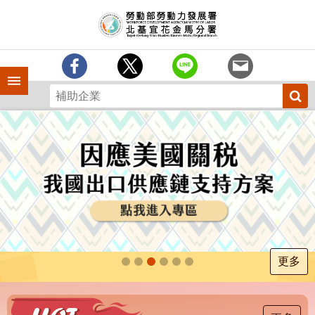
跳到主要內容區塊
訊
息
中
心
手機側欄
分
署
簡
介
業
務
專
區
為
民
服
更多
務
下