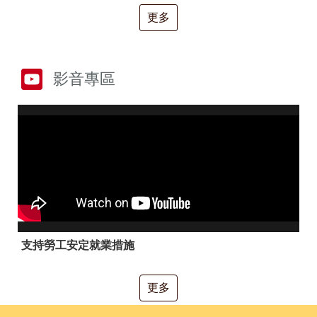
RSS
更多
隱
政
私
府
權
網
及
站
影音專區
安
資
全
料
政
開
策
放
宣
告
聯
絡
資
訊
支持勞工安定就業措施
更多