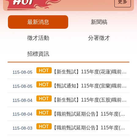
載
更多
專
區
最新消息
新聞稿
其
他
徵才活動
分署徵才
網
回
招標資訊
站
首
導
頁
覽
【新生甄試】115年度(花蓮)職前訓練「寶玉石金工首飾製作班第02期」新生甄試通知單暨注意事項
115-08-05
English
民
意
【甄試通知】115年度(宜蘭)職前訓練「造園景觀園藝栽培與施作班第2期」甄試通知單暨注意事項
115-08-05
信
箱
【新生甄試】115年度(五股)職前訓練「室內裝修設計實務第2期」新生甄試通知單暨注意事項
115-08-04
常
雙
【職前甄試延期公告】115年度(花蓮)職前訓練「寶玉石金工首飾製作班第02期」報名延長至8/18及甄試、開訓、結訓相關期程公告
見
語
115-08-04
問
詞
答
彙
【職前甄試延期公告】115年度(泰山)職前訓練「電腦輔助機械製圖與AI繪圖應用班第2期」報名延長至115/08/24及甄試期程延期公告
115-08-03