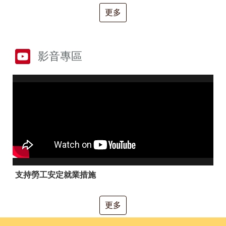
RSS
更多
隱
政
私
府
權
網
及
站
影音專區
安
資
全
料
政
開
策
放
宣
告
聯
絡
資
訊
支持勞工安定就業措施
更多