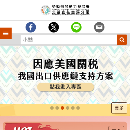
跳到主要內容區塊
訊
息
中
心
手機側欄
分
署
簡
介
業
務
專
區
為
民
服
更多
務
下