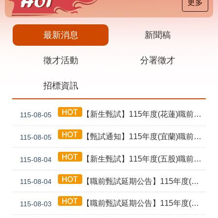
載
更多
專
區
最新消息
新聞稿
其
他
徵才活動
分署徵才
網
回
招標資訊
站
首
導
頁
覽
【新生甄試】115年度(花蓮)職前訓練「寶玉石金工首飾製作班第02期」新生甄試通知單暨注意事項
115-08-05
English
民
意
【甄試通知】115年度(宜蘭)職前訓練「造園景觀園藝栽培與施作班第2期」甄試通知單暨注意事項
115-08-05
信
箱
【新生甄試】115年度(五股)職前訓練「室內裝修設計實務第2期」新生甄試通知單暨注意事項
115-08-04
常
雙
【職前甄試延期公告】115年度(花蓮)職前訓練「寶玉石金工首飾製作班第02期」報名延長至8/18及甄試、開訓、結訓相關期程公告
見
語
115-08-04
問
詞
答
彙
【職前甄試延期公告】115年度(泰山)職前訓練「電腦輔助機械製圖與AI繪圖應用班第2期」報名延長至115/08/24及甄試期程延期公告
115-08-03