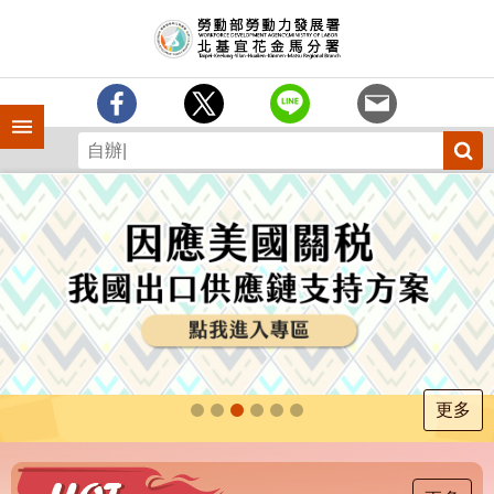
跳到主要內容區塊
訊
息
中
心
手機側欄
分
署
簡
介
業
務
專
區
為
民
服
更多
務
下