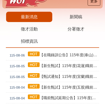
載
更多
專
區
最新消息
新聞稿
其
他
徵才活動
分署徵才
網
回
招標資訊
站
首
導
頁
覽
【在職錄訓公告】115年度(泰山) 工業4.0基礎第1期錄訓名單公告暨新生報到通知單
115-08-06
English
民
意
【新生甄試】115年度(花蓮)職前訓練「寶玉石金工首飾製作班第02期」新生甄試通知單暨注意事項
115-08-05
信
箱
【甄試通知】115年度(宜蘭)職前訓練「造園景觀園藝栽培與施作班第2期」甄試通知單暨注意事項
115-08-05
常
雙
【新生甄試】115年度(五股)職前訓練「室內裝修設計實務第2期」新生甄試通知單暨注意事項
見
語
115-08-04
問
詞
答
彙
【職前甄試延期公告】115年度(花蓮)職前訓練「寶玉石金工首飾製作班第02期」報名延長至8/18及甄試、開訓、結訓相關期程公告
115-08-04