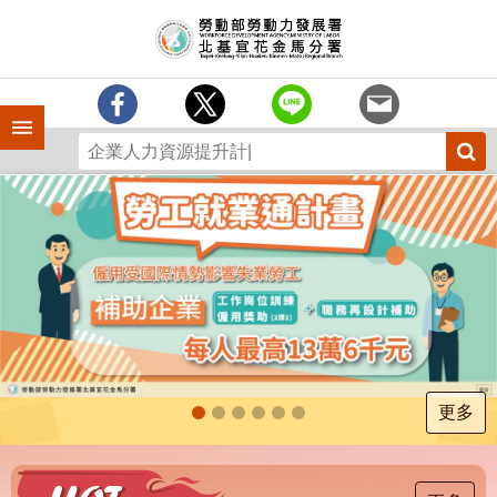
跳到主要內容區塊
訊
息
中
心
手機側欄
分
署
簡
介
業
務
專
區
為
民
服
更多
務
下