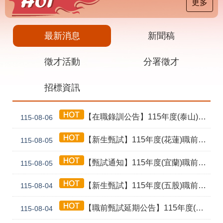
載
更多
專
區
最新消息
新聞稿
其
他
徵才活動
分署徵才
網
回
招標資訊
站
首
導
頁
覽
【在職錄訓公告】115年度(泰山) 工業4.0基礎第1期錄訓名單公告暨新生報到通知單
115-08-06
English
民
意
【新生甄試】115年度(花蓮)職前訓練「寶玉石金工首飾製作班第02期」新生甄試通知單暨注意事項
115-08-05
信
箱
【甄試通知】115年度(宜蘭)職前訓練「造園景觀園藝栽培與施作班第2期」甄試通知單暨注意事項
115-08-05
常
雙
【新生甄試】115年度(五股)職前訓練「室內裝修設計實務第2期」新生甄試通知單暨注意事項
見
語
115-08-04
問
詞
答
彙
【職前甄試延期公告】115年度(花蓮)職前訓練「寶玉石金工首飾製作班第02期」報名延長至8/18及甄試、開訓、結訓相關期程公告
115-08-04