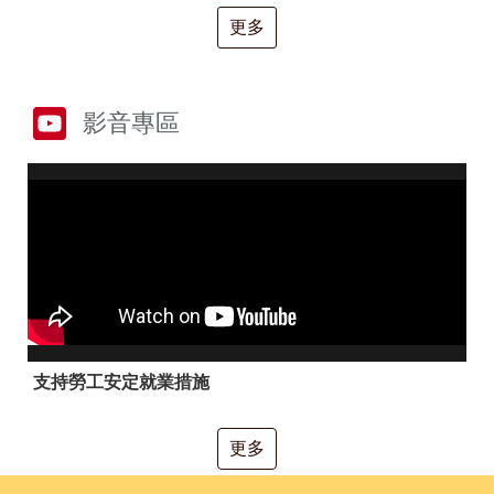
RSS
更多
隱
政
私
府
權
網
及
站
影音專區
安
資
全
料
政
開
策
放
宣
告
聯
絡
資
訊
支持勞工安定就業措施
更多