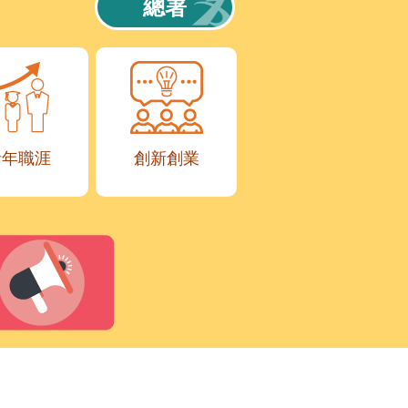
總署
青年職涯
創新創業