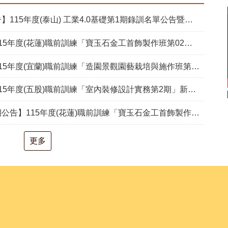
15年度(泰山) 工業4.0基礎第1期錄訓名單公告暨新生報到通知單
度(花蓮)職前訓練「寶玉石金工首飾製作班第02期」新生甄試通知單暨注意事項
度(宜蘭)職前訓練「造園景觀園藝栽培與施作班第2期」甄試通知單暨注意事項
度(五股)職前訓練「室內裝修設計實務第2期」新生甄試通知單暨注意事項
度(花蓮)職前訓練「寶玉石金工首飾製作班第02期」報名延長至8/18及甄試、開訓、結訓相關期程公告
更多