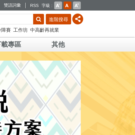
雙語詞彙
RSS
字級
進階搜尋
身障賽
工作坊
中高齡再就業
下載專區
其他