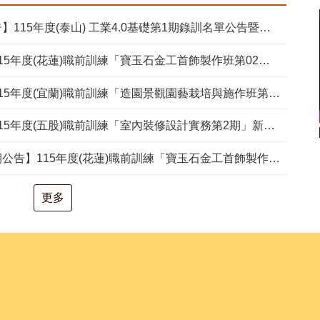
15年度(泰山) 工業4.0基礎第1期錄訓名單公告暨新生報到通知單
度(花蓮)職前訓練「寶玉石金工首飾製作班第02期」新生甄試通知單暨注意事項
度(宜蘭)職前訓練「造園景觀園藝栽培與施作班第2期」甄試通知單暨注意事項
度(五股)職前訓練「室內裝修設計實務第2期」新生甄試通知單暨注意事項
度(花蓮)職前訓練「寶玉石金工首飾製作班第02期」報名延長至8/18及甄試、開訓、結訓相關期程公告
更多