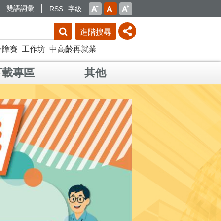
雙語詞彙
RSS
字級
進階搜尋
身障賽
工作坊
中高齡再就業
下載專區
其他