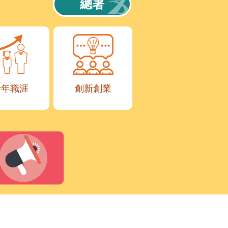
總署
青年職涯
創新創業