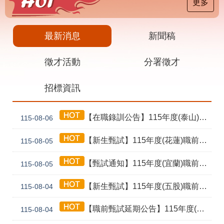
載
更多
專
區
最新消息
新聞稿
其
他
徵才活動
分署徵才
網
回
招標資訊
站
首
導
頁
覽
【在職錄訓公告】115年度(泰山) 工業4.0基礎第1期錄訓名單公告暨新生報到通知單
115-08-06
English
民
意
【新生甄試】115年度(花蓮)職前訓練「寶玉石金工首飾製作班第02期」新生甄試通知單暨注意事項
115-08-05
信
箱
【甄試通知】115年度(宜蘭)職前訓練「造園景觀園藝栽培與施作班第2期」甄試通知單暨注意事項
115-08-05
常
雙
【新生甄試】115年度(五股)職前訓練「室內裝修設計實務第2期」新生甄試通知單暨注意事項
見
語
115-08-04
問
詞
答
彙
【職前甄試延期公告】115年度(花蓮)職前訓練「寶玉石金工首飾製作班第02期」報名延長至8/18及甄試、開訓、結訓相關期程公告
115-08-04