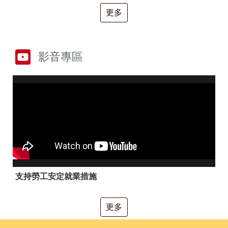
RSS
更多
隱
政
私
府
權
網
及
站
影音專區
安
資
全
料
政
開
策
放
宣
告
聯
絡
資
訊
支持勞工安定就業措施
更多