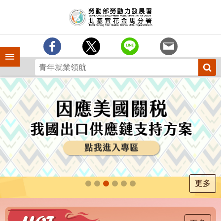
跳到主要內容區塊
訊
息
中
心
手機側欄
分
署
簡
介
業
務
專
區
為
民
服
更多
務
下