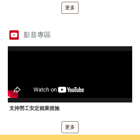
RSS
更多
隱
政
私
府
權
網
及
站
影音專區
安
資
全
料
政
開
策
放
宣
告
聯
絡
資
訊
支持勞工安定就業措施
更多