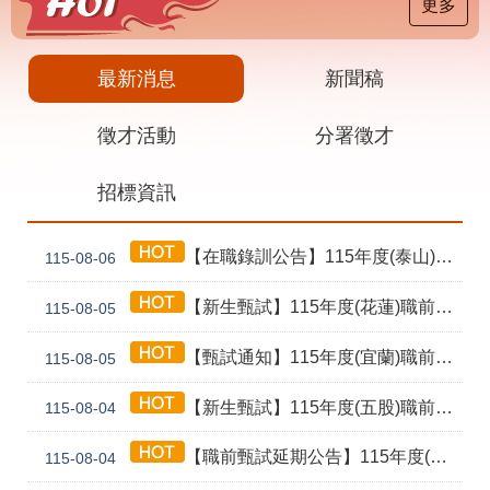
載
更多
專
區
最新消息
新聞稿
其
他
徵才活動
分署徵才
網
回
招標資訊
站
首
導
頁
覽
【在職錄訓公告】115年度(泰山) 工業4.0基礎第1期錄訓名單公告暨新生報到通知單
115-08-06
English
民
意
【新生甄試】115年度(花蓮)職前訓練「寶玉石金工首飾製作班第02期」新生甄試通知單暨注意事項
115-08-05
信
箱
【甄試通知】115年度(宜蘭)職前訓練「造園景觀園藝栽培與施作班第2期」甄試通知單暨注意事項
115-08-05
常
雙
【新生甄試】115年度(五股)職前訓練「室內裝修設計實務第2期」新生甄試通知單暨注意事項
見
語
115-08-04
問
詞
答
彙
【職前甄試延期公告】115年度(花蓮)職前訓練「寶玉石金工首飾製作班第02期」報名延長至8/18及甄試、開訓、結訓相關期程公告
115-08-04