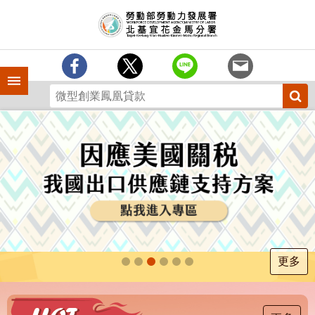
跳到主要內容區塊
訊
息
中
心
手機側欄
分
署
簡
介
業
務
專
區
為
民
服
更多
務
下