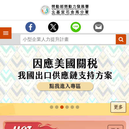
跳到主要內容區塊
訊
息
中
心
手機側欄
分
署
簡
介
業
務
專
區
為
民
服
更多
務
下