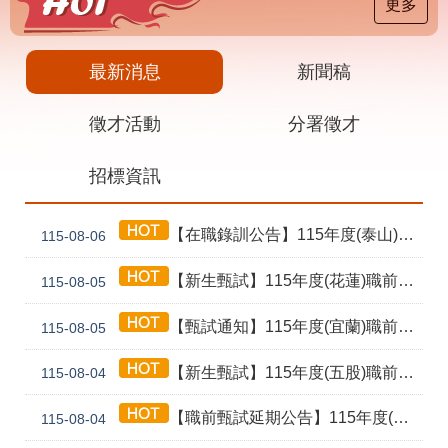
載
更多
專
區
最新消息
新聞稿
其
他
徵才活動
分署徵才
網
回
招標資訊
站
首
導
頁
覽
【在職錄訓公告】115年度(泰山) 工業4.0基礎第1期錄訓名單公告暨新生報到通知單
115-08-06
English
民
意
【新生甄試】115年度(花蓮)職前訓練「寶玉石金工首飾製作班第02期」新生甄試通知單暨注意事項
115-08-05
信
箱
【甄試通知】115年度(宜蘭)職前訓練「造園景觀園藝栽培與施作班第2期」甄試通知單暨注意事項
115-08-05
常
雙
【新生甄試】115年度(五股)職前訓練「室內裝修設計實務第2期」新生甄試通知單暨注意事項
見
語
115-08-04
問
詞
答
彙
【職前甄試延期公告】115年度(花蓮)職前訓練「寶玉石金工首飾製作班第02期」報名延長至8/18及甄試、開訓、結訓相關期程公告
115-08-04