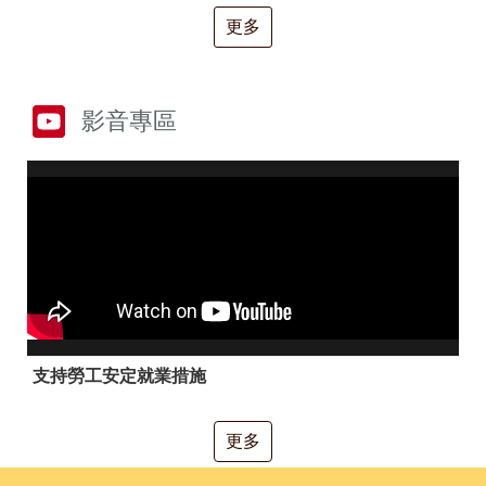
RSS
更多
隱
政
私
府
權
網
及
站
影音專區
安
資
全
料
政
開
策
放
宣
告
聯
絡
資
訊
支持勞工安定就業措施
更多