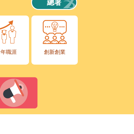
總署
青年職涯
創新創業