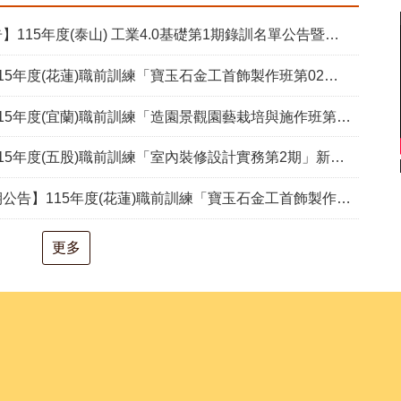
15年度(泰山) 工業4.0基礎第1期錄訓名單公告暨新生報到通知單
度(花蓮)職前訓練「寶玉石金工首飾製作班第02期」新生甄試通知單暨注意事項
度(宜蘭)職前訓練「造園景觀園藝栽培與施作班第2期」甄試通知單暨注意事項
度(五股)職前訓練「室內裝修設計實務第2期」新生甄試通知單暨注意事項
度(花蓮)職前訓練「寶玉石金工首飾製作班第02期」報名延長至8/18及甄試、開訓、結訓相關期程公告
更多