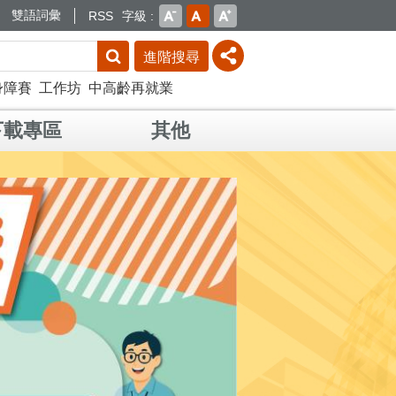
雙語詞彙
RSS
字級
進階搜尋
身障賽
工作坊
中高齡再就業
下載專區
其他