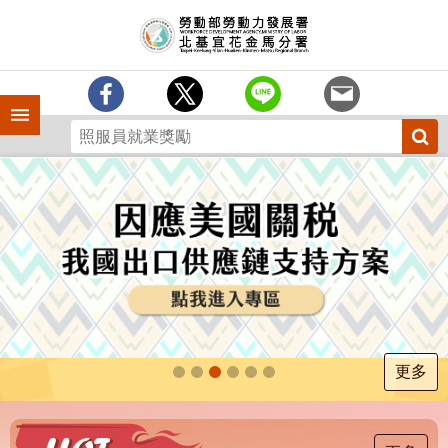
跳到主要內容區塊
訊
息
中
心
手機側欄
分
署
簡
介
業
務
專
區
為
民
服
更多
務
下