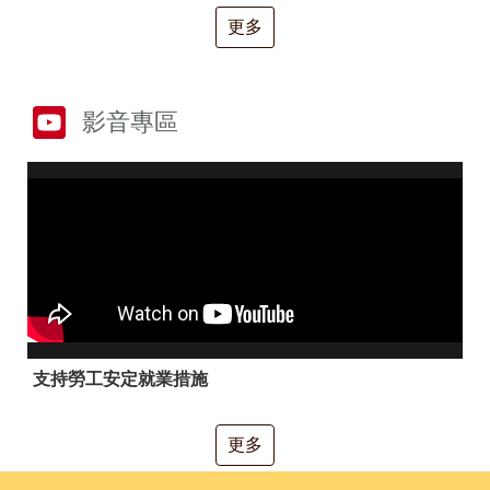
RSS
更多
隱
政
私
府
權
網
及
站
影音專區
安
資
全
料
政
開
策
放
宣
告
聯
絡
資
訊
支持勞工安定就業措施
更多