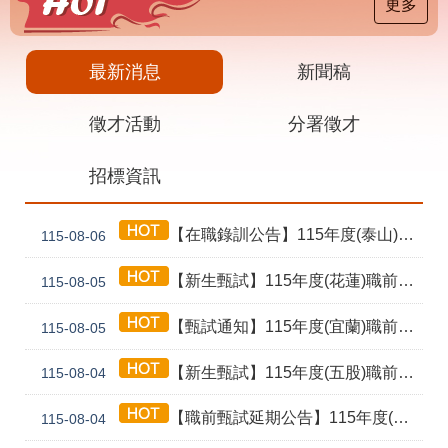
載
更多
專
區
最新消息
新聞稿
其
他
徵才活動
分署徵才
網
回
招標資訊
站
首
導
頁
覽
【在職錄訓公告】115年度(泰山) 工業4.0基礎第1期錄訓名單公告暨新生報到通知單
115-08-06
English
民
意
【新生甄試】115年度(花蓮)職前訓練「寶玉石金工首飾製作班第02期」新生甄試通知單暨注意事項
115-08-05
信
箱
【甄試通知】115年度(宜蘭)職前訓練「造園景觀園藝栽培與施作班第2期」甄試通知單暨注意事項
115-08-05
常
雙
【新生甄試】115年度(五股)職前訓練「室內裝修設計實務第2期」新生甄試通知單暨注意事項
見
語
115-08-04
問
詞
答
彙
【職前甄試延期公告】115年度(花蓮)職前訓練「寶玉石金工首飾製作班第02期」報名延長至8/18及甄試、開訓、結訓相關期程公告
115-08-04