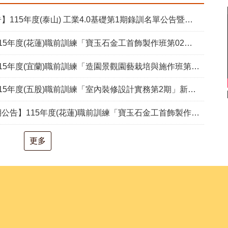
15年度(泰山) 工業4.0基礎第1期錄訓名單公告暨新生報到通知單
度(花蓮)職前訓練「寶玉石金工首飾製作班第02期」新生甄試通知單暨注意事項
度(宜蘭)職前訓練「造園景觀園藝栽培與施作班第2期」甄試通知單暨注意事項
度(五股)職前訓練「室內裝修設計實務第2期」新生甄試通知單暨注意事項
度(花蓮)職前訓練「寶玉石金工首飾製作班第02期」報名延長至8/18及甄試、開訓、結訓相關期程公告
更多