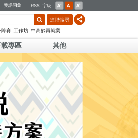
雙語詞彙
RSS
字級
進階搜尋
身障賽
工作坊
中高齡再就業
下載專區
其他