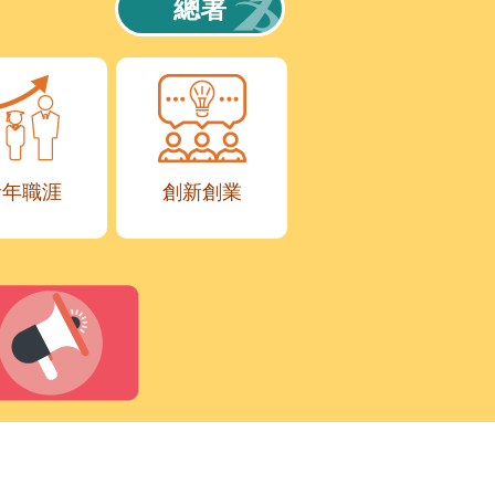
總署
青年職涯
創新創業