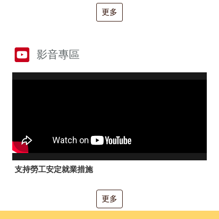
RSS
更多
隱
政
私
府
權
網
及
站
影音專區
安
資
全
料
政
開
策
放
宣
告
聯
絡
資
訊
支持勞工安定就業措施
更多