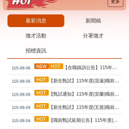
載
更多
專
區
最新消息
新聞稿
其
他
徵才活動
分署徵才
網
回
招標資訊
站
首
導
頁
覽
【在職錄訓公告】115年度(泰山) 工業4.0基礎第1期錄訓名單公告暨新生報到通知單
115-08-06
English
民
意
【新生甄試】115年度(花蓮)職前訓練「寶玉石金工首飾製作班第02期」新生甄試通知單暨注意事項
115-08-05
信
箱
【甄試通知】115年度(宜蘭)職前訓練「造園景觀園藝栽培與施作班第2期」甄試通知單暨注意事項
115-08-05
常
雙
【新生甄試】115年度(五股)職前訓練「室內裝修設計實務第2期」新生甄試通知單暨注意事項
見
語
115-08-04
問
詞
答
彙
【職前甄試延期公告】115年度(花蓮)職前訓練「寶玉石金工首飾製作班第02期」報名延長至8/18及甄試、開訓、結訓相關期程公告
115-08-04