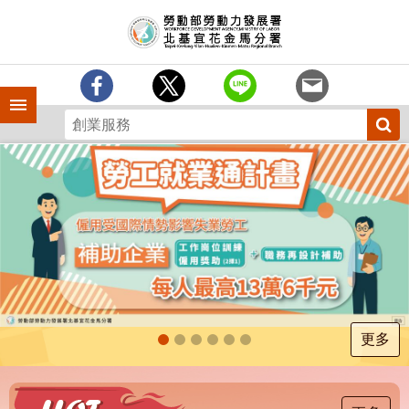
跳到主要內容區塊
訊
息
中
心
手機側欄
分
署
簡
介
業
務
專
區
為
民
服
更多
務
下