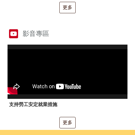
RSS
更多
隱
政
私
府
權
網
及
站
影音專區
安
資
全
料
政
開
策
放
宣
告
聯
絡
資
訊
支持勞工安定就業措施
更多