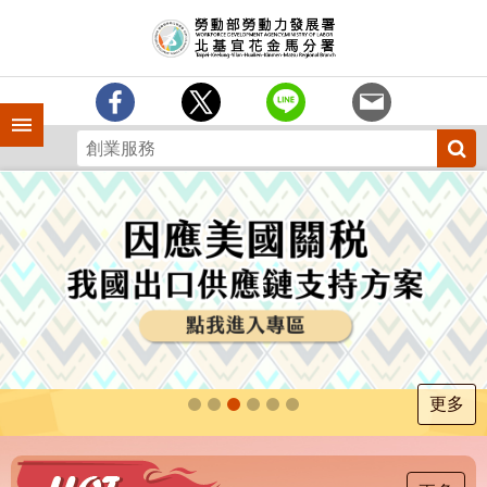
跳到主要內容區塊
訊
息
中
心
手機側欄
分
署
簡
介
業
務
專
區
為
民
服
更多
務
下