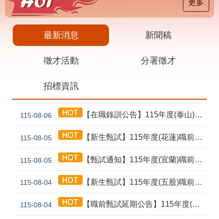
載
更多
專
區
最新消息
新聞稿
其
他
徵才活動
分署徵才
網
回
招標資訊
站
首
導
頁
覽
【在職錄訓公告】115年度(泰山) 工業4.0基礎第1期錄訓名單公告暨新生報到通知單
115-08-06
English
民
意
【新生甄試】115年度(花蓮)職前訓練「寶玉石金工首飾製作班第02期」新生甄試通知單暨注意事項
115-08-05
信
箱
【甄試通知】115年度(宜蘭)職前訓練「造園景觀園藝栽培與施作班第2期」甄試通知單暨注意事項
115-08-05
常
雙
【新生甄試】115年度(五股)職前訓練「室內裝修設計實務第2期」新生甄試通知單暨注意事項
見
語
115-08-04
問
詞
答
彙
【職前甄試延期公告】115年度(花蓮)職前訓練「寶玉石金工首飾製作班第02期」報名延長至8/18及甄試、開訓、結訓相關期程公告
115-08-04