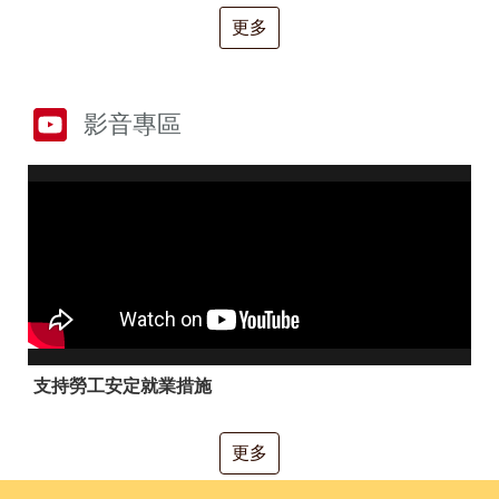
RSS
更多
隱
政
私
府
權
網
及
站
影音專區
安
資
全
料
政
開
策
放
宣
告
聯
絡
資
訊
支持勞工安定就業措施
更多