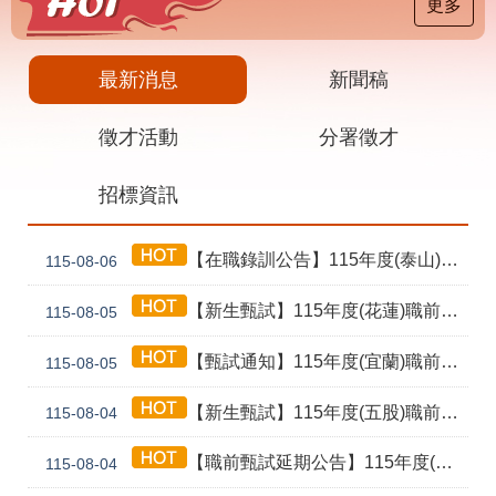
載
更多
專
區
最新消息
新聞稿
其
他
徵才活動
分署徵才
網
回
招標資訊
站
首
導
頁
覽
【在職錄訓公告】115年度(泰山) 工業4.0基礎第1期錄訓名單公告暨新生報到通知單
115-08-06
English
民
意
【新生甄試】115年度(花蓮)職前訓練「寶玉石金工首飾製作班第02期」新生甄試通知單暨注意事項
115-08-05
信
箱
【甄試通知】115年度(宜蘭)職前訓練「造園景觀園藝栽培與施作班第2期」甄試通知單暨注意事項
115-08-05
常
雙
【新生甄試】115年度(五股)職前訓練「室內裝修設計實務第2期」新生甄試通知單暨注意事項
見
語
115-08-04
問
詞
答
彙
【職前甄試延期公告】115年度(花蓮)職前訓練「寶玉石金工首飾製作班第02期」報名延長至8/18及甄試、開訓、結訓相關期程公告
115-08-04