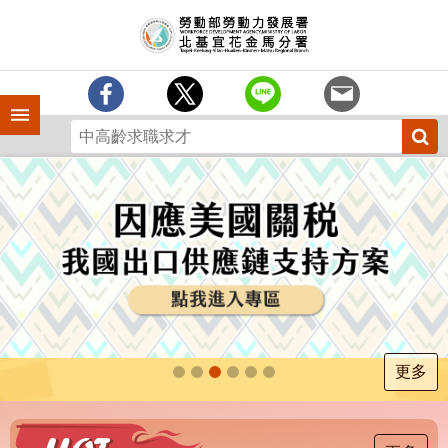
跳到主要內容區塊
訊
息
中
心
手機側欄
分
署
簡
介
業
務
專
區
為
民
服
更多
務
下