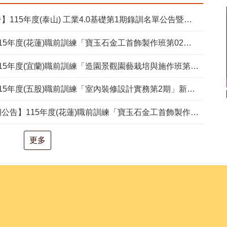
15年度(泰山) 工業4.0基礎第1期錄訓名單公告暨新生報到通知單
度(花蓮)職前訓練「寶玉石金工首飾製作班第02期」新生甄試通知單暨注意事項
度(宜蘭)職前訓練「造園景觀園藝栽培與施作班第2期」甄試通知單暨注意事項
度(五股)職前訓練「室內裝修設計實務第2期」新生甄試通知單暨注意事項
度(花蓮)職前訓練「寶玉石金工首飾製作班第02期」報名延長至8/18及甄試、開訓、結訓相關期程公告
更多