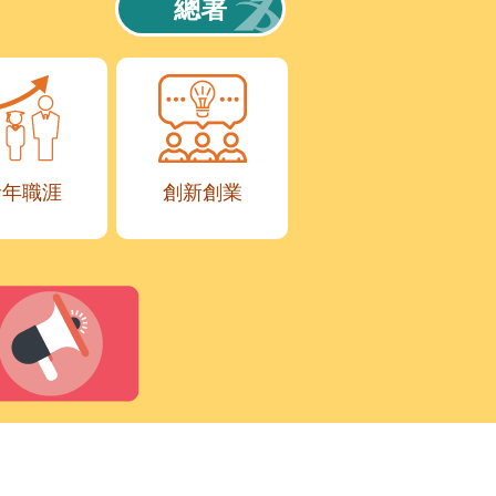
總署
青年職涯
創新創業