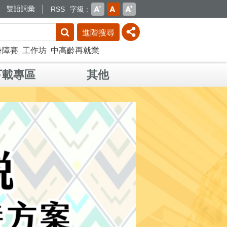
雙語詞彙
RSS
字級
進階搜尋
身障賽
工作坊
中高齡再就業
下載專區
其他