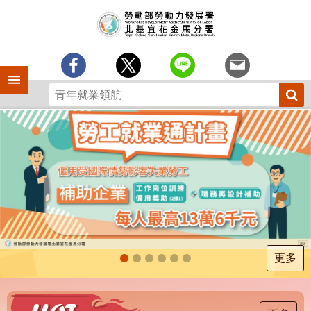
跳到主要內容區塊
訊
息
中
心
手機側欄
分
署
簡
介
業
務
專
區
為
民
服
更多
務
下