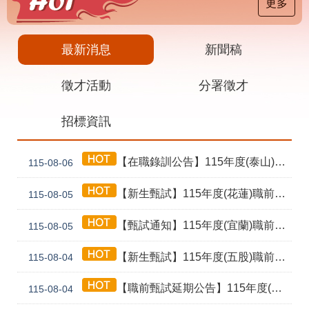
載
更多
專
區
最新消息
新聞稿
其
他
徵才活動
分署徵才
網
回
招標資訊
站
首
導
頁
覽
【在職錄訓公告】115年度(泰山) 工業4.0基礎第1期錄訓名單公告暨新生報到通知單
115-08-06
English
民
意
【新生甄試】115年度(花蓮)職前訓練「寶玉石金工首飾製作班第02期」新生甄試通知單暨注意事項
115-08-05
信
箱
【甄試通知】115年度(宜蘭)職前訓練「造園景觀園藝栽培與施作班第2期」甄試通知單暨注意事項
115-08-05
常
雙
【新生甄試】115年度(五股)職前訓練「室內裝修設計實務第2期」新生甄試通知單暨注意事項
見
語
115-08-04
問
詞
答
彙
【職前甄試延期公告】115年度(花蓮)職前訓練「寶玉石金工首飾製作班第02期」報名延長至8/18及甄試、開訓、結訓相關期程公告
115-08-04