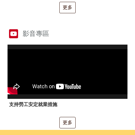
RSS
更多
隱
政
私
府
權
網
及
站
影音專區
安
資
全
料
政
開
策
放
宣
告
聯
絡
資
訊
支持勞工安定就業措施
更多