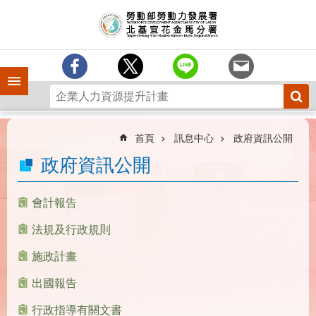
跳到主要內容區塊
訊
息
中
心
手機側欄
分
署
簡
介
首頁
訊息中心
政府資訊公開
業
政府資訊公開
務
專
會計報告
區
法規及行政規則
為
民
施政計畫
服
務
出國報告
下
行政指導有關文書