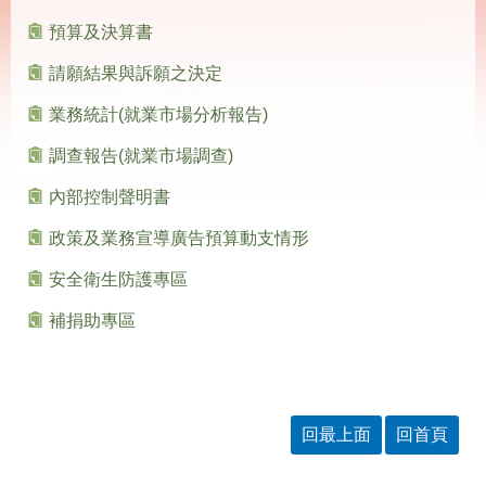
載
專
預算及決算書
區
請願結果與訴願之決定
其
他
業務統計(就業市場分析報告)
調查報告(就業市場調查)
網
回
站
首
內部控制聲明書
導
頁
覽
政策及業務宣導廣告預算動支情形
安全衛生防護專區
English
民
意
補捐助專區
信
箱
常
雙
見
語
問
詞
回最上面
回首頁
答
彙