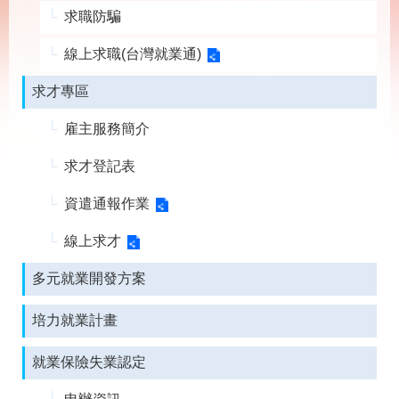
載
求職防騙
專
區
線上求職(台灣就業通)
其
求才專區
他
雇主服務簡介
網
回
站
首
求才登記表
導
頁
覽
資遣通報作業
English
民
線上求才
意
信
多元就業開發方案
箱
常
雙
培力就業計畫
見
語
問
詞
就業保險失業認定
答
彙