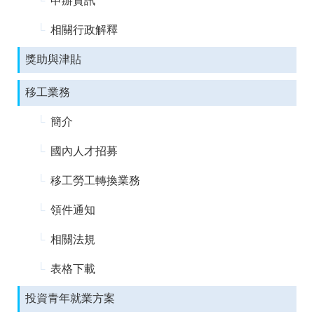
申辦資訊
RSS
相關行政解釋
隱
政
私
府
獎助與津貼
權
網
及
站
安
資
移工業務
全
料
政
開
簡介
策
放
宣
國內人才招募
告
移工勞工轉換業務
聯
絡
資
領件通知
訊
相關法規
表格下載
投資青年就業方案