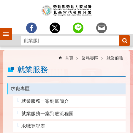
跳到主要內容區塊
訊
息
中
心
手機側欄
分
署
簡
介
首頁
業務專區
就業服務
業
就業服務
務
專
區
求職專區
為
就業服務一案到底簡介
民
服
就業服務一案到底流程圖
務
求職登記表
下