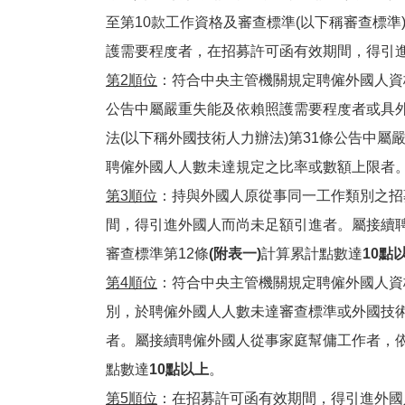
至第10款工作資格及審查標準(以下稱審查標準
護需要程度者，在招募許可函有效期間，得引
第2順位
：符合中央主管機關規定聘僱外國人資
公告中屬嚴重失能及依賴照護需要程度者或具
法(以下稱外國技術人力辦法)第31條公告中
聘僱外國人人數未達規定之比率或數額上限者
第3順位
：持與外國人原從事同一工作類別之招
間，得引進外國人而尚未足額引進者。屬接續
審查標準第12條
(附表一)
計算累計點數達
10點
第4順位
：符合中央主管機關規定聘僱外國人資
別，於聘僱外國人人數未達審查標準或外國技
者。屬接續聘僱外國人從事家庭幫傭工作者，依
點數達
10點以上
。
第5順位
：在招募許可函有效期間，得引進外國