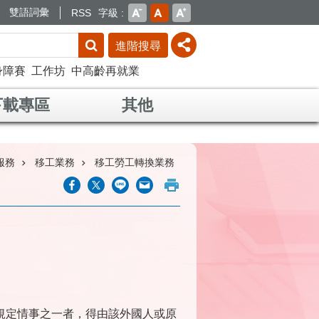
雙語詞彙
RSS
字級
進階搜尋
身障賽
工作坊
中高齡再就業
下載專區
其他
服務
移工業務
移工勞工轉換業務
」規定情事之一者，得由該外國人或原