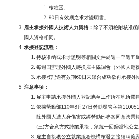
核准函。
90日有效期之求才證明書。
雇主承接外國人技術人力資格
：
除了不須檢附核准函
國人資格相同。
承接登記流程：
持核准函或求才證明等相關文件於週一至週五
每週四辦理外國人轉換雇主協調會（外國人應
承接登記逾有效期60日未媒合成功欲再承接外
注意事項：
雇主申請承接外國人登記應至工作所在地所屬
依據勞動部110年8月27日勞動發管字第110051
除外國人遭人身傷害或經勞動部專案同意跨業
(三)方合意方式跨業承接，須統一回歸當地公
雇主自接獲公立就業服務機構核發之接續聘僱