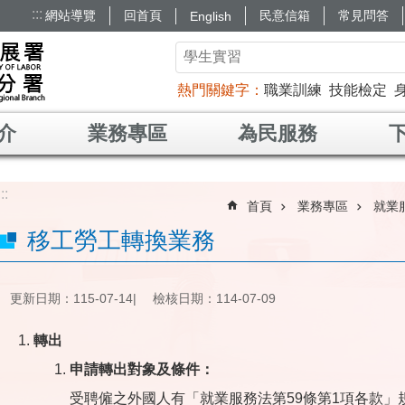
:::
網站導覽
回首頁
民意信箱
常見問答
English
熱門關鍵字
職業訓練
技能檢定
介
業務專區
為民服務
:::
首頁
業務專區
就業
移工勞工轉換業務
更新日期：115-07-14
檢核日期：114-07-09
轉出
​申請轉出對象及條件：
受聘僱之外國人有「就業服務法第59條第1項各款