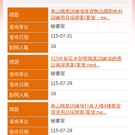
載
專
泰山職業訓練場珠寶飾品職類術科
區
訓練用具採購案(案號：nw...
其
秘書室
他
115-07-31
16
網
回
站
首
115年新莊本部暨職業訓練場網通
導
頁
設備採購案(案號:nwd...
覽
秘書室
English
民
115-07-29
意
信
16
箱
泰山職業訓練場行政大樓4樓教室
常
雙
環境用品採購案(案號:nw...
見
語
問
詞
秘書室
答
彙
115-07-29