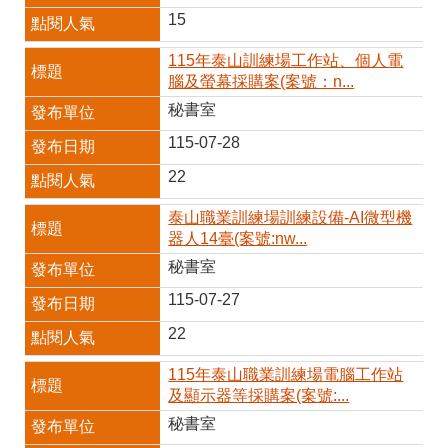
RSS
15
隱
政
115年泰山訓練場工作站、個人電
私
府
腦及螢幕採購案(案號：n...
權
網
及
站
秘書室
安
資
115-07-28
全
料
政
開
22
策
放
宣
泰山職業訓練場訓練設備-AI微型機
告
器人14臺(案號:nw...
聯
秘書室
絡
資
115-07-27
訊
22
115年泰山職業訓練場電腦工作站
及顯示器等採購案(案號:...
秘書室