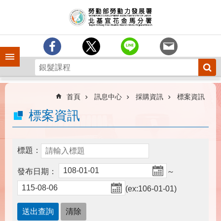
跳到主要內容區塊
訊
息
中
心
手機側欄
分
署
簡
介
首頁
訊息中心
採購資訊
標案資訊
業
標案資訊
務
專
區
標題：
為
發布日期：
～
民
服
(ex:106-01-01)
務
下