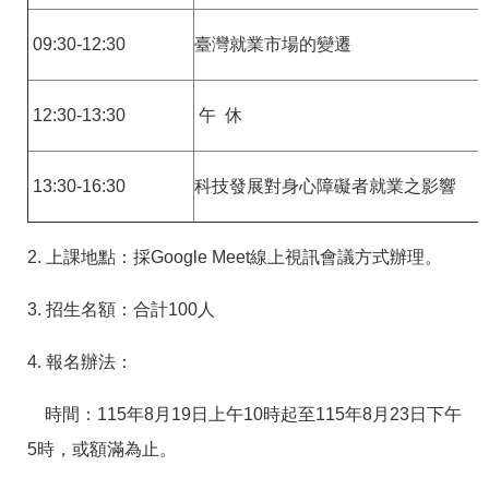
RSS
09:30-12:30
臺灣就業市場的變遷
隱
政
私
府
權
網
12:30-13:30
午 休
及
站
安
資
全
料
政
開
13:30-16:30
科技發展對身心障礙者就業之影響
策
放
宣
告
2. 上課地點：
採Google Meet線上視訊會議方式辦理。
聯
絡
3. 招生名額：合計100人
資
訊
4. 報名辦法：
時間：115年8月19日上午10時起至115年8月23日下午
5時，或額滿為止。