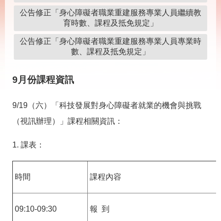
載
專
公告修正「身心障礙者職業重建服務專業人員繼續教
區
育時數、課程及抵免規定」
其
公告修正「身心障礙者職業重建服務專業人員專業時
他
數、課程及抵免規定」
9月份課程資訊
網
回
站
首
導
頁
9/19（六）「科技發展對身心障礙者就業的機會與挑戰
覽
（視訊辦理）」課程相關資訊：
English
民
意
1. 課表：
信
箱
常
雙
時間
課程內容
見
語
問
詞
答
彙
09:10-09:30
報 到