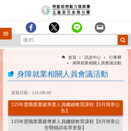
跳到主要內容區塊
訊
息
中
心
手機側欄
分
署
簡
介
首頁
訊息中心
行事曆
身障就業相關人員會議活動
業
身障就業相關人員會議活動
務
專
區
更新日期：115-08-06
為
民
115年度職業重建專業人員繼續教育課程【9月簡章公
服
告】
務
115年度職業重建專業人員繼續教育課程【8月簡章公
下
告暨錄訓名單更新】