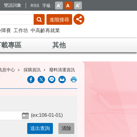
雙語詞彙
RSS
字級
進階搜尋
身障賽
工作坊
中高齡再就業
下載專區
其他
訊息中心
採購資訊
廢料清運資訊
(ex:106-01-01)