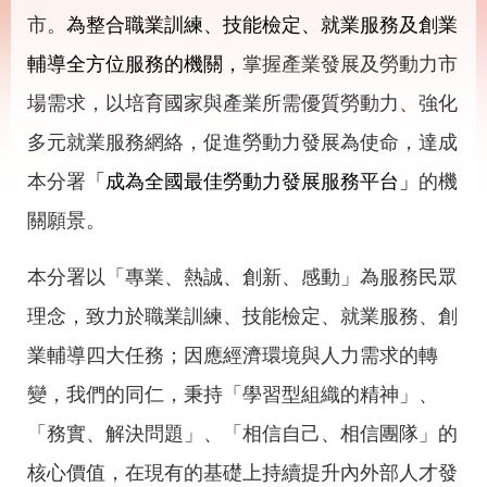
載
市。
為整合職業訓練、技能檢定、就業服務及創業
專
區
輔導全方位服務的機關，
掌握產業發展及勞動力市
其
場需求，以培育國家與產業所需優質勞動力、強化
他
多元就業服務網絡，促進勞動力發展為使命，達成
網
回
本分署
「成為全國最佳勞動力發展服務平台」
的機
站
首
導
頁
關願景。
覽
本分署以「專業、熱誠、創新、感動」為服務民眾
English
民
意
理念，致力於職業訓練、技能檢定、就業服務、創
信
箱
業輔導四大任務；因應經濟環境與人力需求的轉
常
雙
變，我們的同仁，秉持「學習型組織的精神」、
見
語
問
詞
「務實、解決問題」、「相信自己、相信團隊」的
答
彙
核心價值，在現有的基礎上持續提升內外部人才發