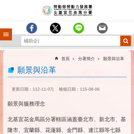
跳到主要內容區塊
訊
息
中
心
手機側欄
分
署
簡
介
首頁
分署簡介
願景與沿革
業
願景與沿革
務
專
區
更新日期：112-11-07
檢核日期：115-08-06
為
願景與服務理念
民
服
務
北基宜花金馬區分署轄區涵蓋臺北市、新北市、基
下
隆市、宜蘭縣、花蓮縣、金門縣、連江縣等七縣