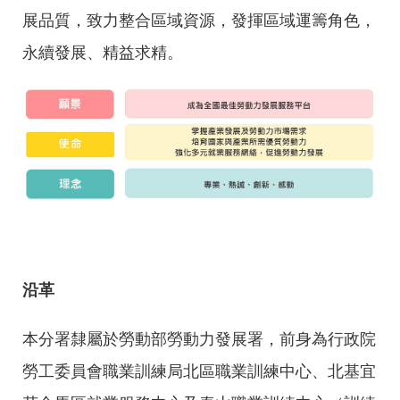
RSS
展品質，致力整合區域資源，發揮區域運籌角色，
隱
政
永續發展、精益求精。
私
府
權
網
及
站
安
資
全
料
政
開
策
放
宣
告
聯
絡
資
訊
沿革
本分署隸屬於勞動部勞動力發展署，前身為行政院
勞工委員會職業訓練局北區職業訓練中心、北基宜